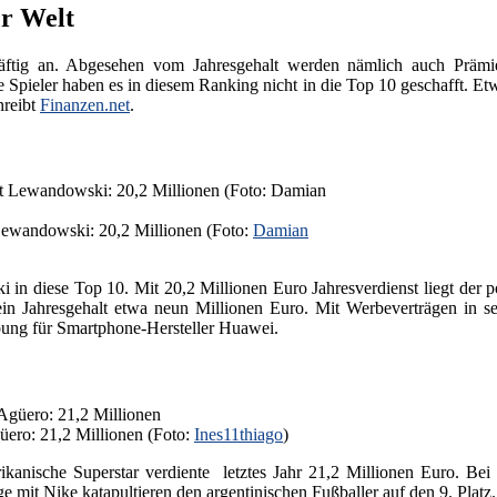
er Welt
kräftig an. Abgesehen vom Jahresgehalt werden nämlich auch Prämi
Spieler haben es in diesem Ranking nicht in die Top 10 geschafft. Et
hreibt
Finanzen.net
.
 Lewandowski: 20,2 Millionen (Foto:
Damian
i in diese Top 10. Mit 20,2 Millionen Euro Jahresverdienst liegt der p
n Jahresgehalt etwa neun Millionen Euro. Mit Werbeverträgen in s
bung für Smartphone-Hersteller Huawei.
güero: 21,2 Millionen (Foto:
Ines11thiago
)
kanische Superstar verdiente letztes Jahr 21,2 Millionen Euro. Bei 
e mit Nike katapultieren den argentinischen Fußballer auf den 9. Platz.