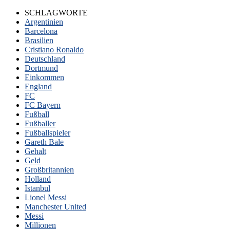
SCHLAGWORTE
Argentinien
Barcelona
Brasilien
Cristiano Ronaldo
Deutschland
Dortmund
Einkommen
England
FC
FC Bayern
Fußball
Fußballer
Fußballspieler
Gareth Bale
Gehalt
Geld
Großbritannien
Holland
Istanbul
Lionel Messi
Manchester United
Messi
Millionen