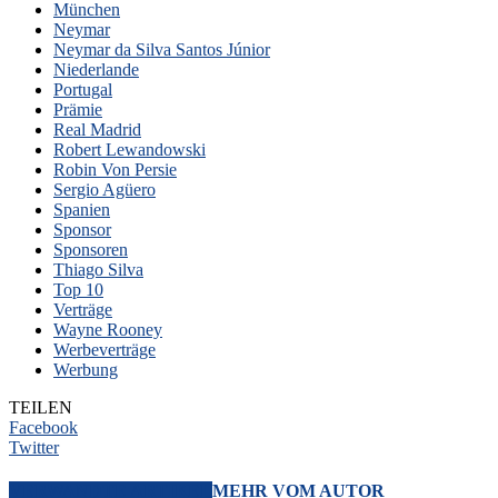
München
Neymar
Neymar da Silva Santos Júnior
Niederlande
Portugal
Prämie
Real Madrid
Robert Lewandowski
Robin Von Persie
Sergio Agüero
Spanien
Sponsor
Sponsoren
Thiago Silva
Top 10
Verträge
Wayne Rooney
Werbeverträge
Werbung
TEILEN
Facebook
Twitter
VERWANDTE ARTIKEL
MEHR VOM AUTOR