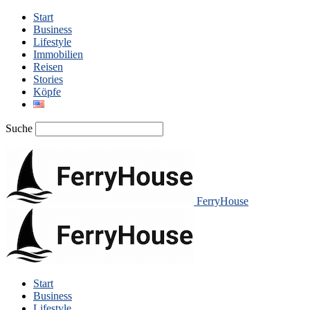
Start
Business
Lifestyle
Immobilien
Reisen
Stories
Köpfe
Suche
FerryHouse
Start
Business
Lifestyle