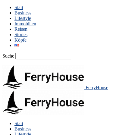
Start
Business
Lifestyle
Immobilien
Reisen
Stories
Köpfe
Suche
FerryHouse
Start
Business
Lifestyle