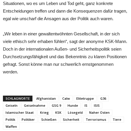
Situationen, wo es um Leben und Tod geht, ganz konkrete
Entscheidungen treffen und dann die Konsequenzen dafür tragen,
egal wie unscharf die Ansagen aus der Politik auch waren.
„Wir leben in einer gewaltentwöhnten Gesellschaft, in der sich
viele ethisch sehr erhaben fühlen“, sagt der anonyme KSK-Mann.
Doch in der internationalen Außen- und Sicherheitspolitik seien
Durchsetzungsfähigkeit und das Bekenntnis zu klaren Positionen
gefragt. Sonst könne man nur schwerlich ernstgenommen
werden.
SCHLAGWORTE
Afghanistan
Calw
Elitetruppe
G36
Geiseln
Geiselnahme
GSG 9
Hunde
IS
ISIS
Islamischer Staat
Krieg
KSK
Lösegeld
Naher Osten
Politik
Politiker
Schießen
Sicherheit
Terrorismus
Tiere
Waffen