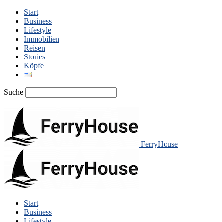
Start
Business
Lifestyle
Immobilien
Reisen
Stories
Köpfe
Suche
FerryHouse
Start
Business
Lifestyle