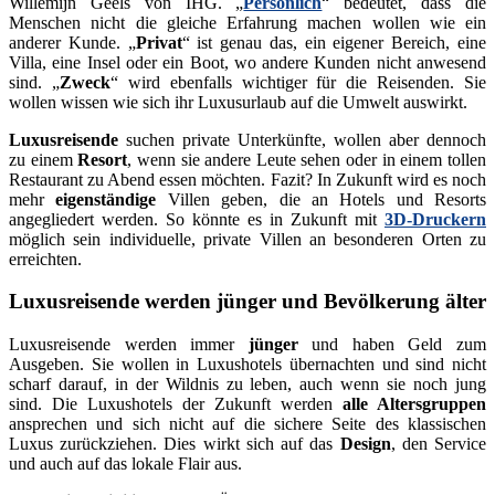
Willemijn Geels von IHG. „
Persönlich
“ bedeutet, dass die
Menschen nicht die gleiche Erfahrung machen wollen wie ein
anderer Kunde. „
Privat
“ ist genau das, ein eigener Bereich, eine
Villa, eine Insel oder ein Boot, wo andere Kunden nicht anwesend
sind. „
Zweck
“ wird ebenfalls wichtiger für die Reisenden. Sie
wollen wissen wie sich ihr Luxusurlaub auf die Umwelt auswirkt.
Luxusreisende
suchen private Unterkünfte, wollen aber dennoch
zu einem
Resort
, wenn sie andere Leute sehen oder in einem tollen
Restaurant zu Abend essen möchten. Fazit? In Zukunft wird es noch
mehr
eigenständige
Villen geben, die an Hotels und Resorts
angegliedert werden. So könnte es in Zukunft mit
3D-Druckern
möglich sein individuelle, private Villen an besonderen Orten zu
erreichten.
Luxusreisende werden jünger und Bevölkerung älter
Luxusreisende werden immer
jünger
und haben Geld zum
Ausgeben. Sie wollen in Luxushotels übernachten und sind nicht
scharf darauf, in der Wildnis zu leben, auch wenn sie noch jung
sind. Die Luxushotels der Zukunft werden
alle Altersgruppen
ansprechen und sich nicht auf die sichere Seite des klassischen
Luxus zurückziehen. Dies wirkt sich auf das
Design
, den Service
und auch auf das lokale Flair aus.