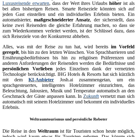
Luxusreisende erwarten
, dass der Wert ihres Urlaubs
höher
ist als
bei allen bisherigen Reisen. Smarte Reiseziele könnten sich auf
jeden Gast einstellen und ein individuelles Erlebnis bieten. Ein
automatisierter,
maßgeschneiderter Ansatz
, der sicherstellt, dass
keine zwei Reisenden die gleiche Erfahrung machen, so dass sie
zum Wiederkommen verleitet werden, ist der Schlüssel dazu, dass
sich Reiseziele von der Konkurrenz abheben.
Alles, was mit der Reise zu tun hat, wird bereits
im Vorfeld
geregelt
, bis hin zu den letzten Wünschen. Von Sprachbarrieren und
Ernährungsbedürfnissen bis hin zu religiösen Präferenzen und
anderen Anforderungen der Reisenden werden die Bedürfnisse und
persönlichen Vorlieben
jedes Einzelnen dank der vernetzten
Technologie berücksichtigt. IHG Hotels & Resorts hat sich kürzlich
mit dem
KI-Anbieter
Josh.ai zusammengetan, um ein
sprachgesteuertes, intelligentes Hotelzimmer einzurichten, das
Beleuchtung, Jalousien, Musik und Temperatur automatisch an den
Geschmack der Gäste anpassen kann. In
Zukunft
vernetzt man sich
automatisch mit seinem Hotelzimmer und bekommt ein individuelles
Erlebnis.
Weltraumtourismus und persönliche Roboter
Die Reise in den
Weltraum
ist für Touristen schon heute möglich,
jedoch wird kaum etwas für Touristen geboten. Das könnte sich