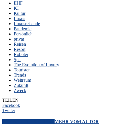
IHIF
KI
Kultur
Luxus
Luxusreisende
Pandemie
Persönlich
privat
Reisen
Resort
Roboter
Spa
The Evolution of Luxury
Touristen
Trends
Weltraum
Zukunft
Zweck
TEILEN
Facebook
Twitter
VERWANDTE ARTIKEL
MEHR VOM AUTOR