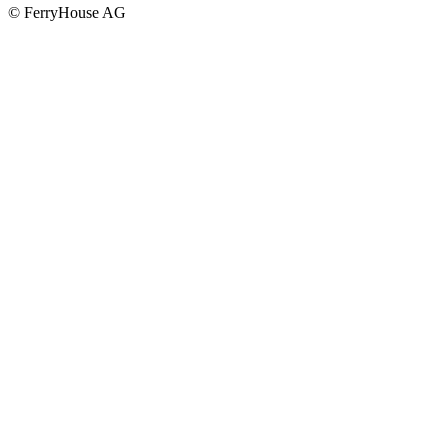
© FerryHouse AG