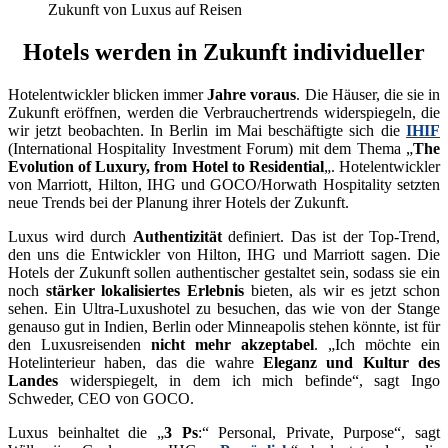
Zukunft von Luxus auf Reisen
Hotels werden in Zukunft individueller
Hotelentwickler blicken immer
Jahre voraus
. Die Häuser, die sie in
Zukunft eröffnen, werden die Verbrauchertrends widerspiegeln, die
wir jetzt beobachten. In Berlin im Mai beschäftigte sich die
IHIF
(International Hospitality Investment Forum) mit dem Thema „
The
Evolution of Luxury, from Hotel to Residential
„. Hotelentwickler
von Marriott, Hilton, IHG und GOCO/Horwath Hospitality setzten
neue Trends bei der Planung ihrer Hotels der Zukunft.
Luxus wird durch
Authentizität
definiert. Das ist der Top-Trend,
den uns die Entwickler von Hilton, IHG und Marriott sagen. Die
Hotels der Zukunft sollen authentischer gestaltet sein, sodass sie ein
noch
stärker lokalisiertes Erlebnis
bieten, als wir es jetzt schon
sehen. Ein Ultra-Luxushotel zu besuchen, das wie von der Stange
genauso gut in Indien, Berlin oder Minneapolis stehen könnte, ist für
den Luxusreisenden
nicht mehr akzeptabel
. „Ich möchte ein
Hotelinterieur haben, das die wahre
Eleganz und Kultur des
Landes
widerspiegelt, in dem ich mich befinde“, sagt Ingo
Schweder, CEO von GOCO.
Luxus beinhaltet die „
3 Ps
:“ Personal, Private, Purpose“, sagt