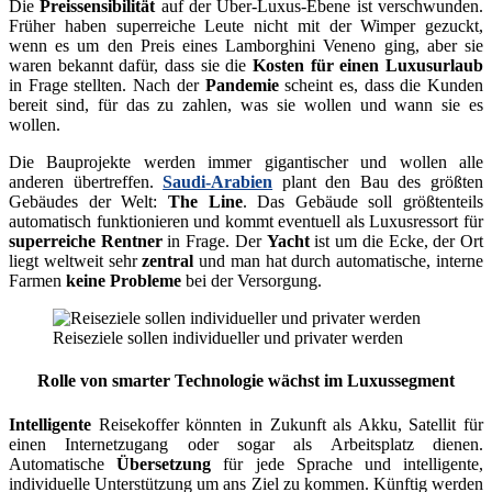
Die
Preissensibilität
auf der Über-Luxus-Ebene ist verschwunden.
Früher haben superreiche Leute nicht mit der Wimper gezuckt,
wenn es um den Preis eines Lamborghini Veneno ging, aber sie
waren bekannt dafür, dass sie die
Kosten für einen Luxusurlaub
in Frage stellten. Nach der
Pandemie
scheint es, dass die Kunden
bereit sind, für das zu zahlen, was sie wollen und wann sie es
wollen.
Die Bauprojekte werden immer gigantischer und wollen alle
anderen übertreffen.
Saudi-Arabien
plant den Bau des größten
Gebäudes der Welt:
The Line
. Das Gebäude soll größtenteils
automatisch funktionieren und kommt eventuell als Luxusressort für
superreiche Rentner
in Frage. Der
Yacht
ist um die Ecke, der Ort
liegt weltweit sehr
zentral
und man hat durch automatische, interne
Farmen
keine Probleme
bei der Versorgung.
Reiseziele sollen individueller und privater werden
Rolle von smarter Technologie wächst im Luxussegment
Intelligente
Reisekoffer könnten in Zukunft als Akku, Satellit für
einen Internetzugang oder sogar als Arbeitsplatz dienen.
Automatische
Übersetzung
für jede Sprache und intelligente,
individuelle Unterstützung um ans Ziel zu kommen. Künftig werden