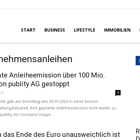
House
START
BUSINESS
LIFESTYLE
IMMOBILIEN
nehmensanleihen
te Anleiheemission über 100 Mio.
on publity AG gestoppt
023
0
y AG gab am Vormittag des 26.01.2023 in einer kurzen
eilung bekannt, ihre geplante Anleiheemission nicht weiter zu
publity AG Vorstand stoppt ...
R
das Ende des Euro unausweichlich ist
D