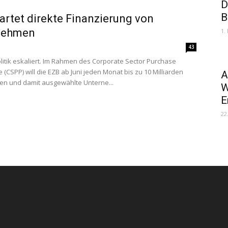
D
B
artet direkte Finanzierung von
nehmen
1.
43
litik eskaliert. Im Rahmen des Corporate Sector Purchase
(CSPP) will die EZB ab Juni jeden Monat bis zu 10 Milliarden
A
en und damit ausgewählte Unterne...
W
E
22