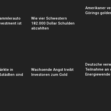
Amerikaner ve
Görings golde
ammlerauto
Wie vier Schwestern
nvestment ist
182.000 Dollar Schulden
abzahlten
Deutsche verw
Teilnahme an 
rkte in
Wachsende Angst treibt
Energiewende
ßstädten sind
Investoren zum Gold