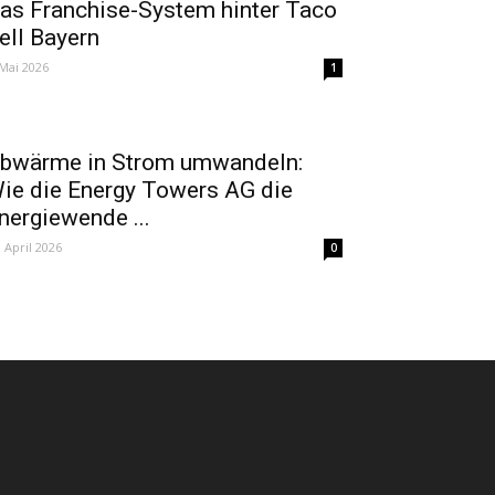
as Franchise-System hinter Taco
ell Bayern
 Mai 2026
1
bwärme in Strom umwandeln:
ie die Energy Towers AG die
nergiewende ...
. April 2026
0