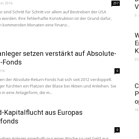
er 2016
237
V
 sind Schritt für Schritt vor allem auf Bestreben der USA
3.
 worden. Ihre fehlerhafte Konstruktion ist der Grund dafür,
en kommenden Monaten eine Finanz...
W
E
K
anleger setzen verstärkt auf Absolute-
25
n-Fonds
016
0
n der Absolute-Return-Fonds hat sich seit 2012 verdoppelt.
C
ger fürchten ein Platzen der Blase bei Aktien und Anleihen. Sie
 in eine Anlageform, die m...
P
o
19
-Kapitalflucht aus Europas
nfonds
0
haben Anleger innerhalb nur einer Woche so viel Geld aus