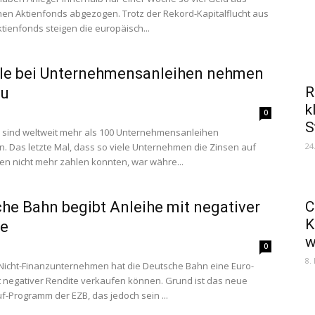
en Aktienfonds abgezogen. Trotz der Rekord-Kapitalflucht aus
tienfonds steigen die europäisch...
lle bei Unternehmensanleihen nehmen
R
zu
k
0
S
r sind weltweit mehr als 100 Unternehmensanleihen
n. Das letzte Mal, dass so viele Unternehmen die Zinsen auf
24
hen nicht mehr zahlen konnten, war währe...
he Bahn begibt Anleihe mit negativer
C
K
te
w
0
8.
 Nicht-Finanzunternehmen hat die Deutsche Bahn eine Euro-
t negativer Rendite verkaufen können. Grund ist das neue
f-Programm der EZB, das jedoch sein ...