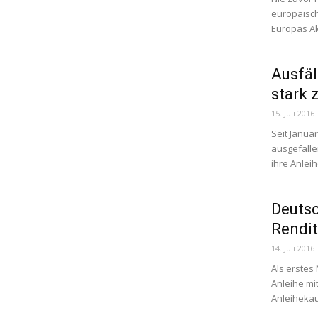
europäisch
Europas Ak
Ausfä
stark 
15. Juli 2016
Seit Janua
ausgefalle
ihre Anlei
Deutsc
Rendi
14. Juli 2016
Als erstes
Anleihe mi
Anleihekau