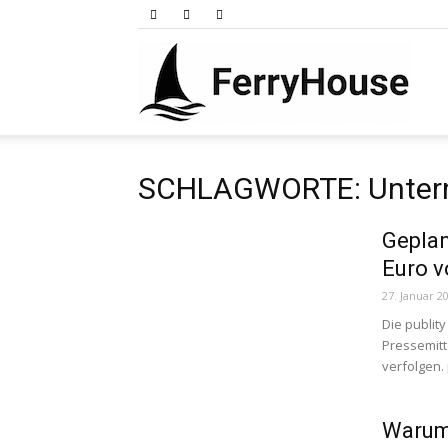
Ferry
SCHLAGWORTE: Unter
Geplan
Euro v
27. Januar 2
Die publit
Pressemitt
verfolgen. 
Warum 