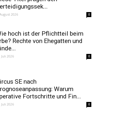
erteidigungssek...
 August 2026
0
ie hoch ist der Pflichtteil beim
rbe? Rechte von Ehegatten und
inde...
. Juli 2026
0
ircus SE nach
rognoseanpassung: Warum
perative Fortschritte und Fin...
. Juli 2026
0