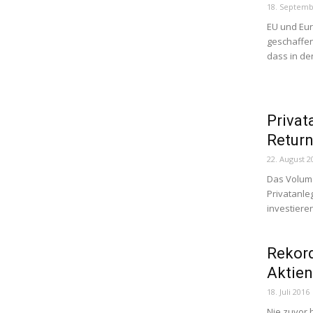
18. Septemb
EU und Euro
geschaffen
dass in d
Privat
Retur
22. August 2
Das Volume
Privatanle
investieren
Rekord
Aktie
18. Juli 2016
Nie zuvor 