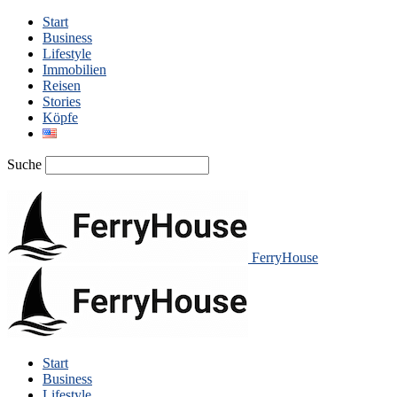
Start
Business
Lifestyle
Immobilien
Reisen
Stories
Köpfe
Suche
FerryHouse
Start
Business
Lifestyle