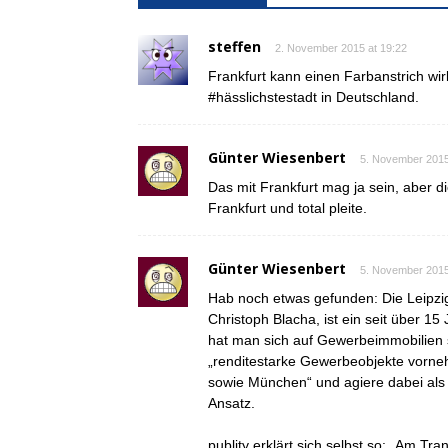
steffen
2. November 2015 at 19:22
Frankfurt kann einen Farbanstrich wir
#hässlichstestadt in Deutschland.
Günter Wiesenbert
5. November 2015
Das mit Frankfurt mag ja sein, aber d
Frankfurt und total pleite.
Günter Wiesenbert
5. November 2015
Hab noch etwas gefunden: Die Leipzig
Christoph Blacha, ist ein seit über 15 
hat man sich auf Gewerbeimmobilien sp
„renditestarke Gewerbeobjekte vorne
sowie München“ und agiere dabei als e
Ansatz.
publity erklärt sich selbst so: „Am Tr