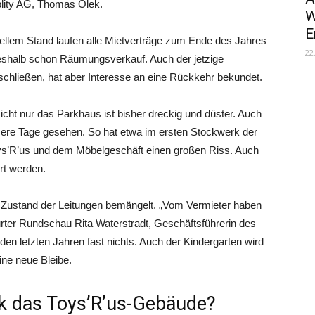
lity AG, Thomas Olek.
W
E
ellem Stand laufen alle Mietverträge zum Ende des Jahres
22
deshalb schon Räumungsverkauf. Auch der jetzige
hließen, hat aber Interesse an eine Rückkehr bekundet.
ht nur das Parkhaus ist bisher dreckig und düster. Auch
sere Tage gesehen. So hat etwa im ersten Stockwerk der
s’R’us und dem Möbelgeschäft einen großen Riss. Auch
rt werden.
en Zustand der Leitungen bemängelt. „Vom Vermieter haben
furter Rundschau Rita Waterstradt, Geschäftsführerin des
en letzten Jahren fast nichts. Auch der Kindergarten wird
ne neue Bleibe.
 das Toys’R’us-Gebäude?