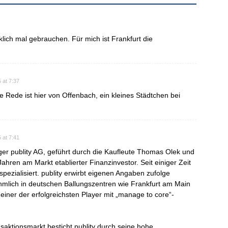
klich mal gebrauchen. Für mich ist Frankfurt die
 at 7:37
ie Rede ist hier von Offenbach, ein kleines Städtchen bei
 at 7:41
er publity AG, geführt durch die Kaufleute Thomas Olek und
Jahren am Markt etablierter Finanzinvestor. Seit einiger Zeit
ezialisiert. publity erwirbt eigenen Angaben zufolge
hmlich in deutschen Ballungszentren wie Frankfurt am Main
iner der erfolgreichsten Player mit „manage to core“-
ansaktionsmarkt besticht publity durch seine hohe