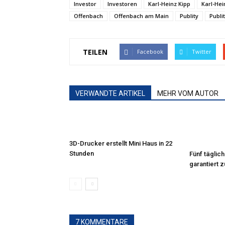
Investor
Investoren
Karl-Heinz Kipp
Karl-Hei
Offenbach
Offenbach am Main
Publity
Publi
TEILEN
Facebook
Twitter
VERWANDTE ARTIKEL
MEHR VOM AUTOR
3D-Drucker erstellt Mini Haus in 22
Stunden
Fünf täglic
garantiert 
7 KOMMENTARE