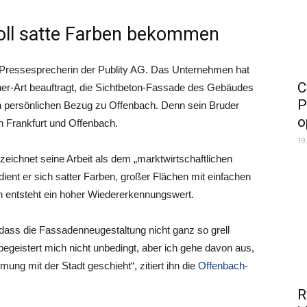
oll satte Farben bekommen
ine Pressesprecherin der Publity AG. Das Unternehmen hat
C
her-Art beauftragt, die Sichtbeton-Fassade des Gebäudes
P
en persönlichen Bezug zu Offenbach. Denn sein Bruder
o
in Frankfurt und Offenbach.
19
zeichnet seine Arbeit als dem „marktwirtschaftlichen
ient er sich satter Farben, großer Flächen mit einfachen
h entsteht ein hoher Wiedererkennungswert.
dass die Fassadenneugestaltung nicht ganz so grell
f begeistert mich nicht unbedingt, aber ich gehe davon aus,
ng mit der Stadt geschieht“, zitiert ihn die
Offenbach-
R