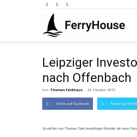
Ferry
Leipziger Investo
nach Offenbach
Von
Thomas Feldhaus
-
24. Oktober 2015
Teilen auf Facebook
Tweet auf Twitt
So will der von Thomas Olek beauftragte Künstler die neue Fass