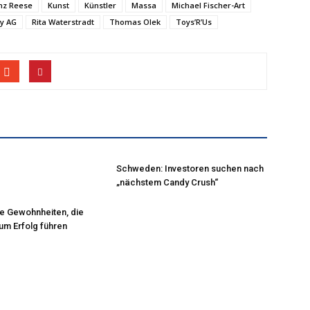
nz Reese
Kunst
Künstler
Massa
Michael Fischer-Art
ty AG
Rita Waterstradt
Thomas Olek
Toys’R’Us
Schweden: Investoren suchen nach
„nächstem Candy Crush“
he Gewohnheiten, die
zum Erfolg führen