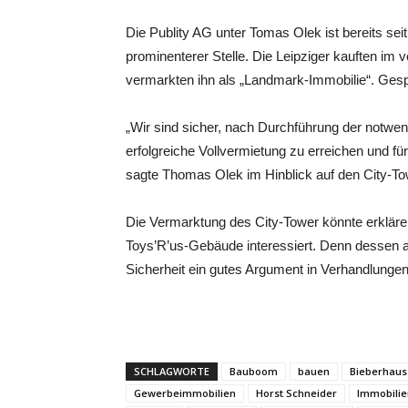
Die Publity AG unter Tomas Olek ist bereits sei
prominenterer Stelle. Die Leipziger kauften i
vermarkten ihn als „Landmark-Immobilie“. Gesp
„Wir sind sicher, nach Durchführung der notwendi
erfolgreiche Vollvermietung zu erreichen und fü
sagte Thomas Olek im Hinblick auf den City-To
Die Vermarktung des City-Tower könnte erklär
Toys’R’us-Gebäude interessiert. Denn dessen ac
Sicherheit ein gutes Argument in Verhandlunge
SCHLAGWORTE
Bauboom
bauen
Bieberhaus
Gewerbeimmobilien
Horst Schneider
Immobilie