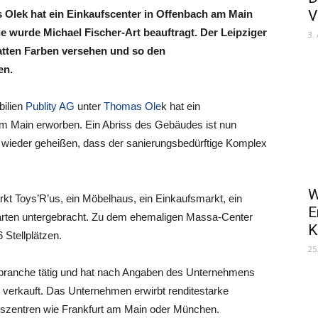
V
 Olek hat ein Einkaufscenter in Offenbach am Main
e wurde Michael Fischer-Art beauftragt. Der Leipziger
3.
atten Farben versehen und so den
en.
bilien
Publity AG
unter
Thomas Ole
k hat ein
 am Main erworben. Ein Abriss des Gebäudes ist nun
r wieder geheißen, dass der sanierungsbedürftige Komplex
W
kt Toys’R’us, ein Möbelhaus, ein Einkaufsmarkt, ein
E
arten untergebracht. Zu dem ehemaligen Massa-Center
K
 Stellplätzen.
25
ienbranche tätig und hat nach Angaben des Unternehmens
verkauft. Das Unternehmen erwirbt renditestarke
gszentren wie Frankfurt am Main oder München.