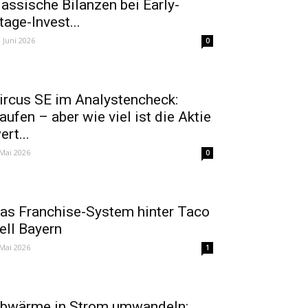
lassische Bilanzen bei Early-
tage-Invest...
. Juni 2026
0
ircus SE im Analystencheck:
aufen – aber wie viel ist die Aktie
ert...
 Mai 2026
0
as Franchise-System hinter Taco
ell Bayern
 Mai 2026
1
bwärme in Strom umwandeln: