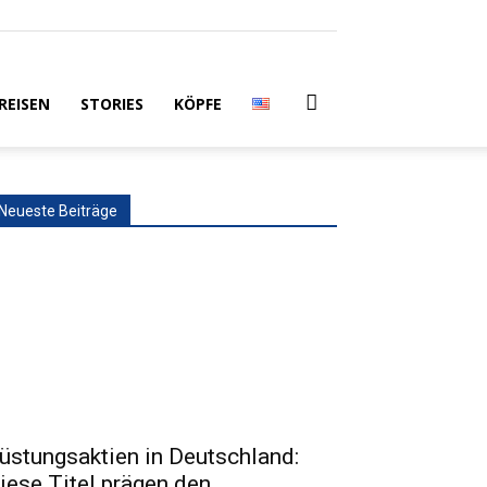
REISEN
STORIES
KÖPFE
Neueste Beiträge
üstungsaktien in Deutschland:
iese Titel prägen den