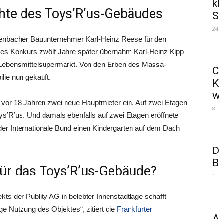
k
hte des Toys’R’us-Gebäudes
S
24
fenbacher Bauunternehmer Karl-Heinz Reese für den
ses Konkurs zwölf Jahre später übernahm Karl-Heinz Kipp
-Lebensmittelsupermarkt. Von den Erben des Massa-
C
lie nun gekauft.
K
w
or 18 Jahren zwei neue Hauptmieter ein. Auf zwei Etagen
8.
oys’R’us. Und damals ebenfalls auf zwei Etagen eröffnete
t der Internationale Bund einen Kindergarten auf dem Dach
D
B
für das Toys’R’us-Gebäude?
1.
ts der Publity AG in belebter Innenstadtlage schafft
ige Nutzung des Objektes“, zitiert die
Frankfurter
A