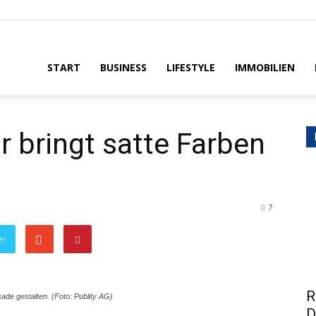
House
START
BUSINESS
LIFESTYLE
IMMOBILIEN
r bringt satte Farben
7
er
R
ade gestalten. (Foto: Publity AG)
D