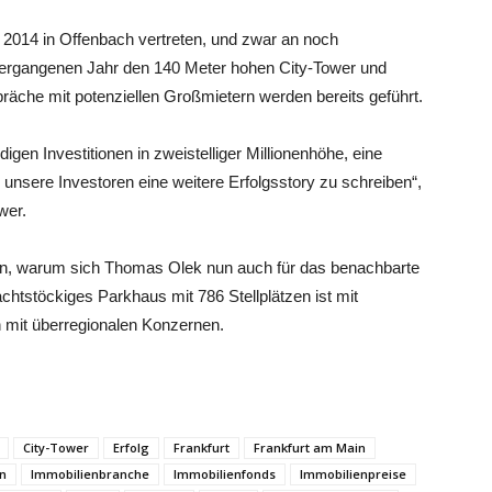
t 2014 in Offenbach vertreten, und zwar an noch
m vergangenen Jahr den 140 Meter hohen City-Tower und
räche mit potenziellen Großmietern werden bereits geführt.
gen Investitionen in zweistelliger Millionenhöhe, eine
r unsere Investoren eine weitere Erfolgsstory zu schreiben“,
wer.
en, warum sich Thomas Olek nun auch für das benachbarte
htstöckiges Parkhaus mit 786 Stellplätzen ist mit
n mit überregionalen Konzernen.
City-Tower
Erfolg
Frankfurt
Frankfurt am Main
n
Immobilienbranche
Immobilienfonds
Immobilienpreise