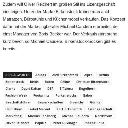
Zudem will Oliver Reichert im großen Stil ins Lizenzgeschäft
einsteigen. Unter der Marke Birkenstock könne man auch
Matratzen, Bürostühle und Küchenmöbel verkaufen. Das Konzept
dafür hat der Marketingberater Michael Caudera erarbeitet, der
einst Manager von Boris Becker war. Der Verkaufsstart stehe
kurz bevor, so Michael Caudera. Birkenstock-Socken gibt es
bereits.
SCHLAGWORTE
Adidas
Alex Birkenstock
Alpro
Betula
Birkenstock
Birkis
Boom
Céline
Christian Birkenstock
Clarks
David Kahan
DSF
Effizienz
Engelhorn
Fashion Week
Footprints
Furkenstocks
Gabor
Geschäftsführer
Gewerkschaften
Givenchy
Görlitz
Heidi Klum
Isabel Marant
Karl Birkenstock
Lizenzgeschäft
Marketing
Markus Bensberg
Michael Caudera
Nordstrom
Oliver Reichert
Papillio
Peter Duvinage
Phoebe Philo