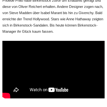
Phoebe Philo hatte Birkenstock zuvor um Erlaubnis gefragt und
diese von Oliver Reichert erhalten. Andere Designer zogen nach,
von Steve Madden über Isabel Marant bis hin zu Givenchy. Bald
erreichte der Trend Hollywood. Stars wie Anne Hathaway zeigten
sich in Birkenstock-Sandalen. Bis heute können Birkenstock-
Manager ihr Glück kaum fassen.