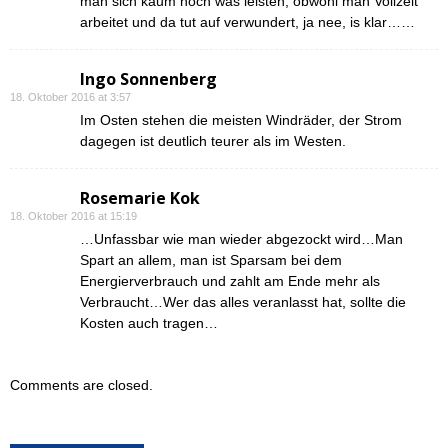
man sich kaum noch was leisten, obwohl man Vollzeit
arbeitet und da tut auf verwundert, ja nee, is klar……
Ingo Sonnenberg
18. Oktober 2016 at 3:57
Im Osten stehen die meisten Windräder, der Strom
dagegen ist deutlich teurer als im Westen.
Rosemarie Kok
18. Oktober 2016 at 15:19
…Unfassbar wie man wieder abgezockt wird…Man
Spart an allem, man ist Sparsam bei dem
Energierverbrauch und zahlt am Ende mehr als
Verbraucht…Wer das alles veranlasst hat, sollte die
Kosten auch tragen…
Comments are closed.