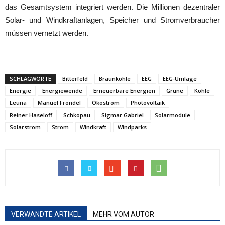
das Gesamtsystem integriert werden. Die Millionen dezentraler
Solar- und Windkraftanlagen, Speicher und Stromverbraucher
müssen vernetzt werden.
SCHLAGWORTE
Bitterfeld
Braunkohle
EEG
EEG-Umlage
Energie
Energiewende
Erneuerbare Energien
Grüne
Kohle
Leuna
Manuel Frondel
Ökostrom
Photovoltaik
Reiner Haseloff
Schkopau
Sigmar Gabriel
Solarmodule
Solarstrom
Strom
Windkraft
Windparks
VERWANDTE ARTIKEL
MEHR VOM AUTOR