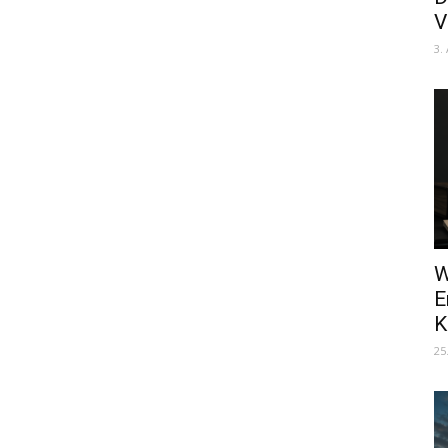
V
3.
W
E
K
25