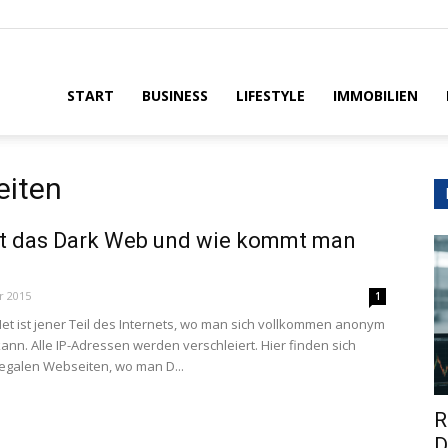
House
START
BUSINESS
LIFESTYLE
IMMOBILIEN
iten
st das Dark Web und wie kommt man
r 2015
1
et ist jener Teil des Internets, wo man sich vollkommen anonym
nn. Alle IP-Adressen werden verschleiert. Hier finden sich
llegalen Webseiten, wo man D...
R
D