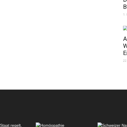
B
1.
A
W
E
22