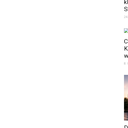
k
S
24
C
K
w
8.
D