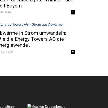
ell Bayern
 Mai 2026
1
bwärme in Strom umwandeln:
ie die Energy Towers AG die
nergiewende ...
. April 2026
0