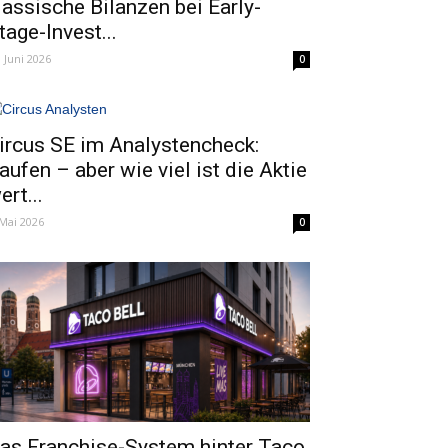
lassische Bilanzen bei Early-
tage-Invest...
. Juni 2026
0
ircus SE im Analystencheck:
aufen – aber wie viel ist die Aktie
ert...
 Mai 2026
0
as Franchise-System hinter Taco