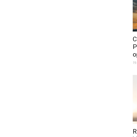
C
P
o
19
R