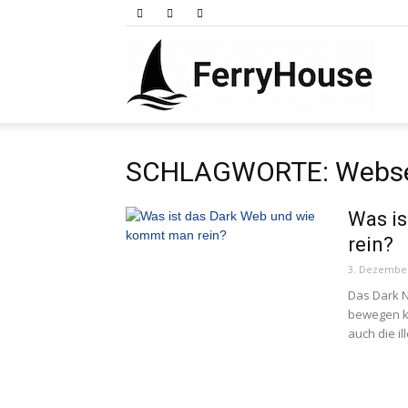
Ferry
SCHLAGWORTE: Webse
Was i
rein?
3. Dezembe
Das Dark N
bewegen ka
auch die i