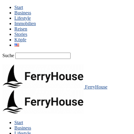
Start
Business
Lifestyle
Immobilien
Reisen
Stories
Köpfe
Suche
FerryHouse
Start
Business
Lifestyle