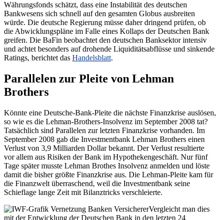
Währungsfonds schätzt, dass eine Instabilität des deutschen
Bankwesens sich schnell auf den gesamten Globus ausbreiten
würde. Die deutsche Regierung müsse daher dringend prüfen, ob
die Abwicklungspläne im Falle eines Kollaps der Deutschen Bank
greifen. Die BaFin beobachtet den deutschen Banksektor intensiv
und achtet besonders auf drohende Liquiditätsabflüsse und sinkende
Ratings, berichtet das
Handelsblatt
.
Parallelen zur Pleite von Lehman
Brothers
Könnte eine Deutsche-Bank-Pleite die nächste Finanzkrise auslösen,
so wie es die Lehman-Brothers-Insolvenz im September 2008 tat?
Tatsächlich sind Parallelen zur letzten Finanzkrise vorhanden. Im
September 2008 gab die Investmentbank Lehman Brothers einen
Verlust von 3,9 Milliarden Dollar bekannt. Der Verlust resultierte
vor allem aus Risiken der Bank im Hypothekengeschäft. Nur fünf
Tage später musste Lehman Brothes Insolvenz anmelden und löste
damit die bisher größte Finanzkrise aus. Die Lehman-Pleite kam für
die Finanzwelt überraschend, weil die Investmentbank seine
Schieflage lange Zeit mit Bilanztricks verschleierte.
Vergleicht man dies
mit der Entwicklung der Deutschen Bank in den letzten 24