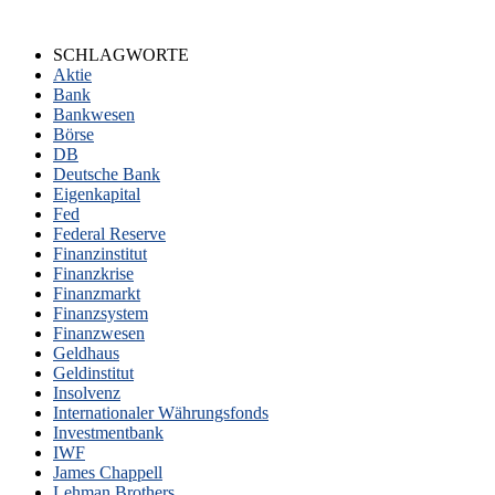
SCHLAGWORTE
Aktie
Bank
Bankwesen
Börse
DB
Deutsche Bank
Eigenkapital
Fed
Federal Reserve
Finanzinstitut
Finanzkrise
Finanzmarkt
Finanzsystem
Finanzwesen
Geldhaus
Geldinstitut
Insolvenz
Internationaler Währungsfonds
Investmentbank
IWF
James Chappell
Lehman Brothers