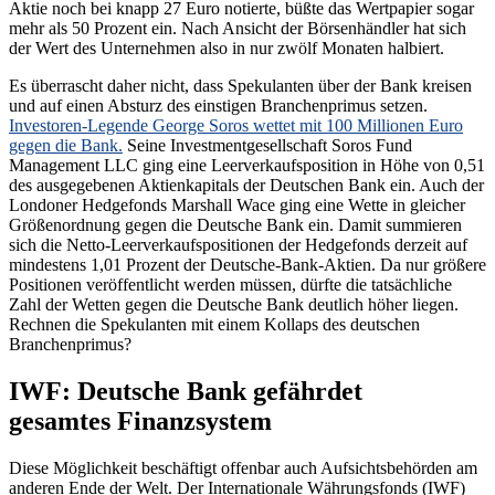
Aktie noch bei knapp 27 Euro notierte, büßte das Wertpapier sogar
mehr als 50 Prozent ein. Nach Ansicht der Börsenhändler hat sich
der Wert des Unternehmen also in nur zwölf Monaten halbiert.
Es überrascht daher nicht, dass Spekulanten über der Bank kreisen
und auf einen Absturz des einstigen Branchenprimus setzen.
Investoren-Legende George Soros wettet mit 100 Millionen Euro
gegen die Bank.
Seine Investmentgesellschaft Soros Fund
Management LLC ging eine Leerverkaufsposition in Höhe von 0,51
des ausgegebenen Aktienkapitals der Deutschen Bank ein. Auch der
Londoner Hedgefonds Marshall Wace ging eine Wette in gleicher
Größenordnung gegen die Deutsche Bank ein. Damit summieren
sich die Netto-Leerverkaufspositionen der Hedgefonds derzeit auf
mindestens 1,01 Prozent der Deutsche-Bank-Aktien. Da nur größere
Positionen veröffentlicht werden müssen, dürfte die tatsächliche
Zahl der Wetten gegen die Deutsche Bank deutlich höher liegen.
Rechnen die Spekulanten mit einem Kollaps des deutschen
Branchenprimus?
IWF: Deutsche Bank gefährdet
gesamtes Finanzsystem
Diese Möglichkeit beschäftigt offenbar auch Aufsichtsbehörden am
anderen Ende der Welt. Der Internationale Währungsfonds (IWF)