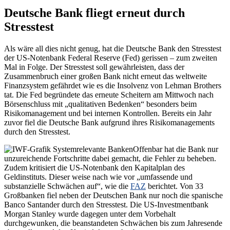
Deutsche Bank fliegt erneut durch
Stresstest
Als wäre all dies nicht genug, hat die Deutsche Bank den Stresstest
der US-Notenbank Federal Reserve (Fed) gerissen – zum zweiten
Mal in Folge. Der Stresstest soll gewährleisten, dass der
Zusammenbruch einer großen Bank nicht erneut das weltweite
Finanzsystem gefährdet wie es die Insolvenz von Lehman Brothers
tat. Die Fed begründete das erneute Scheitern am Mittwoch nach
Börsenschluss mit „qualitativen Bedenken“ besonders beim
Risikomanagement und bei internen Kontrollen. Bereits ein Jahr
zuvor fiel die Deutsche Bank aufgrund ihres Risikomanagements
durch den Stresstest.
Offenbar hat die Bank nur
unzureichende Fortschritte dabei gemacht, die Fehler zu beheben.
Zudem kritisiert die US-Notenbank den Kapitalplan des
Geldinstituts. Dieser weise nach wie vor „umfassende und
substanzielle Schwächen auf“, wie die
FAZ
berichtet. Von 33
Großbanken fiel neben der Deutschen Bank nur noch die spanische
Banco Santander durch den Stresstest. Die US-Investmentbank
Morgan Stanley wurde dagegen unter dem Vorbehalt
durchgewunken, die beanstandeten Schwächen bis zum Jahresende