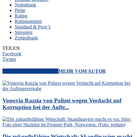
Notenbank
Pleite
Rating
Ratingagentur
Standard & Poor’s
Stresstest
Zentralbank
TEILEN
Facebook
Twitter
VERWANDTE ARTIKEL
MEHR VOM AUTOR
Vonovia Razzia von Polizei wegen Verdacht auf
Korruption bei der Auftr...
Die zukunftsfähige Wirtschaft: Skandinavien macht