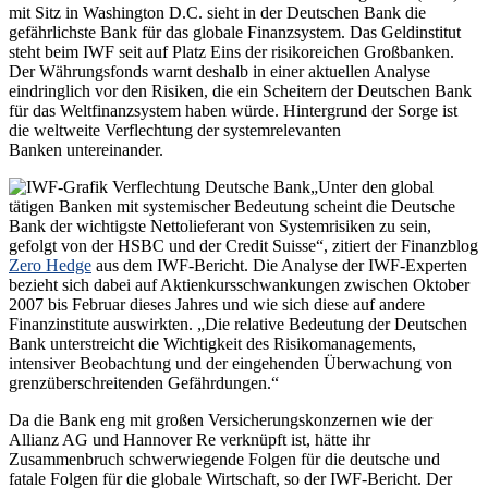
mit Sitz in Washington D.C. sieht in der Deutschen Bank die
gefährlichste Bank für das globale Finanzsystem. Das Geldinstitut
steht beim IWF seit auf Platz Eins der risikoreichen Großbanken.
Der Währungsfonds warnt deshalb in einer aktuellen Analyse
eindringlich vor den Risiken, die ein Scheitern der Deutschen Bank
für das Weltfinanzsystem haben würde. Hintergrund der Sorge ist
die weltweite Verflechtung der systemrelevanten
Banken untereinander.
„Unter den global
tätigen Banken mit systemischer Bedeutung scheint die Deutsche
Bank der wichtigste Nettolieferant von Systemrisiken zu sein,
gefolgt von der HSBC und der Credit Suisse“, zitiert der Finanzblog
Zero Hedge
aus dem IWF-Bericht. Die Analyse der IWF-Experten
bezieht sich dabei auf Aktienkursschwankungen zwischen Oktober
2007 bis Februar dieses Jahres und wie sich diese auf andere
Finanzinstitute auswirkten. „Die relative Bedeutung der Deutschen
Bank unterstreicht die Wichtigkeit des Risikomanagements,
intensiver Beobachtung und der eingehenden Überwachung von
grenzüberschreitenden Gefährdungen.“
Da die Bank eng mit großen Versicherungskonzernen wie der
Allianz AG und Hannover Re verknüpft ist, hätte ihr
Zusammenbruch schwerwiegende Folgen für die deutsche und
fatale Folgen für die globale Wirtschaft, so der IWF-Bericht. Der