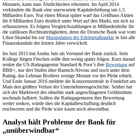
Monaten, kann man Ähnlichkeiten erkennen. Im April 2014
verkündete die Bank eine unerwartete Kapitalerhöhung um 1,5
Milliarden Euro. Nur einen Monat später warf das Geldhaus Aktien
für 8 Milliarden Euro deutlich unter Wert auf den Markt, um sich zu
refinanzieren. Es folgten Vergleichszahlungen in Milliardenhöhe für
die zahllosen Rechtsstreitigkeiten, denn die Deutsche Bank war vom
Libor-Skandal bis zur
Manipulation der Edelmetallmärkte
in fast alle
Finanzskandale der letzten Jahre verwickelt.
Im Juni 2015 trat Anshu Jain als Vorstand der Bank zurück. Sein
Kollege Jürgen Fitschen sollte ihm wenig später folgen. Kurz darauf
senkte die US-Ratingagentur Standard & Poor’s ihre
Bewertung
auf
BBB+, nur drei Stufen über Ramsch-Niveau und noch unter dem
Rating, das Lehman Brothers wenige Monate vor der Pleite erhielt.
Und Ende Januar 2016 meldete die Konzernzentrale in Frankfurt am
Main den größten Verlust der Unternehmensgeschichte. Seither hat
sich der Marktwert des ohnehin stark angeschlagenen Geldinstituts
nochmals halbiert. Sollten die Ratingagenturen ihre Bewertung
weiter senken, würde dies die Kapitalbeschaffung deutlich
erschweren und die Pleite wäre kaum noch abwendbar.
Analyst hält Probleme der Bank für
„unüberwindbar“