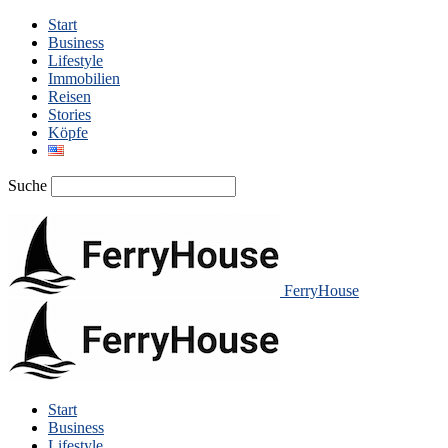
Start
Business
Lifestyle
Immobilien
Reisen
Stories
Köpfe
Suche
FerryHouse
Start
Business
Lifestyle