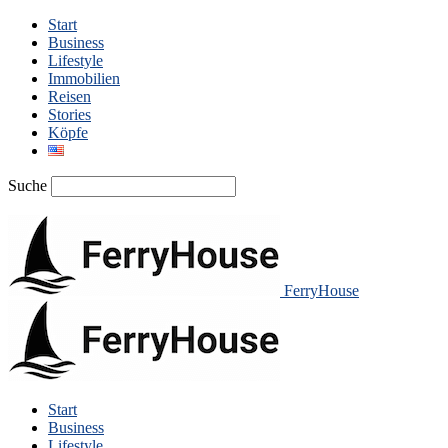
Start
Business
Lifestyle
Immobilien
Reisen
Stories
Köpfe
Suche
FerryHouse
Start
Business
Lifestyle