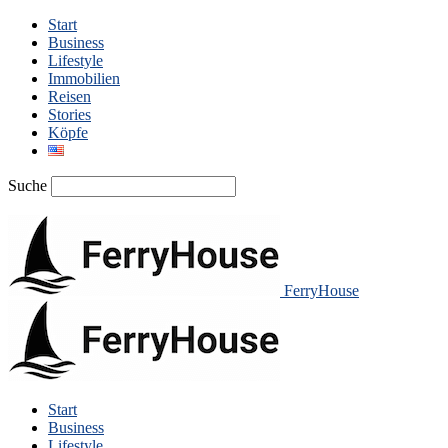
Start
Business
Lifestyle
Immobilien
Reisen
Stories
Köpfe
Suche
FerryHouse
Start
Business
Lifestyle