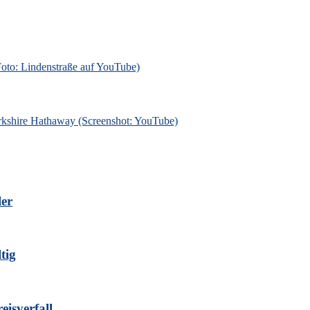
ler
tig
isverfall