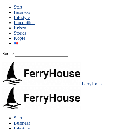
Start
Business
Lifestyle
Immobilien
Reisen
Stories
Köpfe
Suche
FerryHouse
Start
Business
Lifestyle