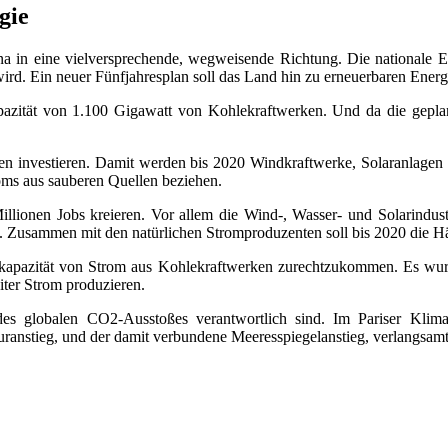
gie
ina in eine vielversprechende, wegweisende Richtung. Die nationale 
 wird. Ein neuer Fünfjahresplan soll das Land hin zu erneuerbaren En
pazität von 1.100 Gigawatt von Kohlekraftwerken. Und da die geplant
ien investieren. Damit werden bis 2020 Windkraftwerke, Solaranlagen 
oms aus sauberen Quellen beziehen.
lionen Jobs kreieren. Vor allem die Wind-, Wasser- und Solarindust
e. Zusammen mit den natürlichen Stromproduzenten soll bis 2020 die 
rkapazität von Strom aus Kohlekraftwerken zurechtzukommen. Es wurd
eiter Strom produzieren.
es globalen CO2-Ausstoßes verantwortlich sind. Im Pariser Klima
uranstieg, und der damit verbundene Meeresspiegelanstieg, verlangsam