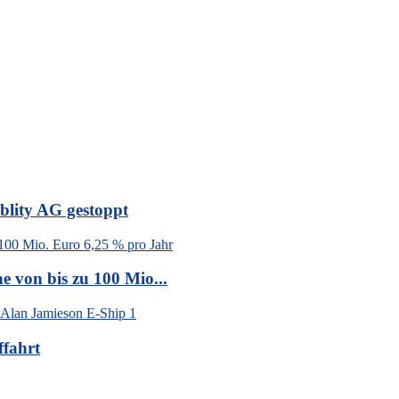
blity AG gestoppt
 von bis zu 100 Mio...
ffahrt