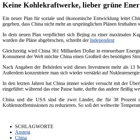
Keine Kohlekraftwerke, lieber grüne Ener
Ein neuer Plan für soziale und ökonomische Entwicklung leitet Ch
gegeben, dass China nicht mehr an ursprünglichen Plänen festhalten
In dem neuen Plan verpflichtet sich Bejing zu einer maximalen Ka
wurden die Pläne abgebrochen, schreibt der
Independent
Gleichzeitig wird China 361 Milliarden Dollar in erneuerbare Energ
Konsument der Welt möchte China einen Großteil des benötigten Str
Nach Angaben der Behörden wird dieses Investment mehr als 13 Mil
Außerdem konzentriere man sich wieder verstärkt auf Nuklearenergi
In den letzten Jahren hat China immer wieder versucht mit der Übe
eingeführt: während das eine Pause hatte, durfte das andere fleißig w
China und die USA sind die zwei Länder, die für 38 Prozent d
Kohlenstoffemissionen zu reduzieren. So soll der weltweite Temperat
SCHLAGWORTE
Ansteig
China