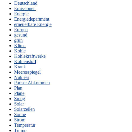
Deutschland
Emissionen
Energie
Energiedepartment
erneuerbare Energie
Europa
gesund
grün
Klima
Kohle
Kohlekraftwerke
Kohlenstoff
Krank
Meeresspiegel
Nuklear
Pariser Abkommen
Plan
Pläne
Smog
Solar
Solarzellen
Sonne
Strom
Temperatur
Trump