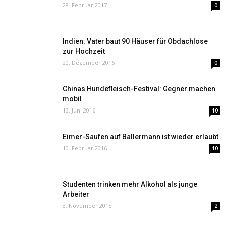
28. Februar 2017
0
Indien: Vater baut 90 Häuser für Obdachlose
zur Hochzeit
20. Dezember 2016
0
Chinas Hundefleisch-Festival: Gegner machen
mobil
13. Juni 2016
10
Eimer-Saufen auf Ballermann ist wieder erlaubt
10. Februar 2016
10
Studenten trinken mehr Alkohol als junge
Arbeiter
3. November 2015
2