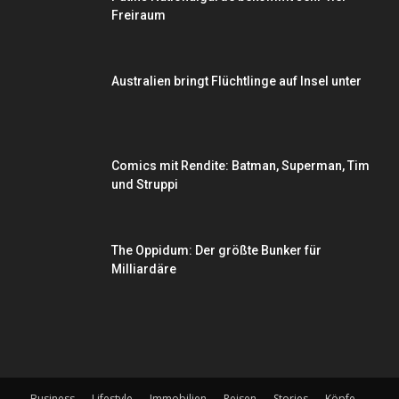
Freiraum
Australien bringt Flüchtlinge auf Insel unter
Comics mit Rendite: Batman, Superman, Tim
und Struppi
The Oppidum: Der größte Bunker für
Milliardäre
Business
Lifestyle
Immobilien
Reisen
Stories
Köpfe