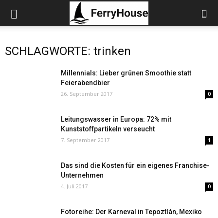
SCHLAGWORTE: trinken
Millennials: Lieber grünen Smoothie statt
Feierabendbier
26. September 2017
0
Leitungswasser in Europa: 72% mit
Kunststoffpartikeln verseucht
7. September 2017
1
Das sind die Kosten für ein eigenes Franchise-
Unternehmen
4. Juli 2017
0
Fotoreihe: Der Karneval in Tepoztlán, Mexiko