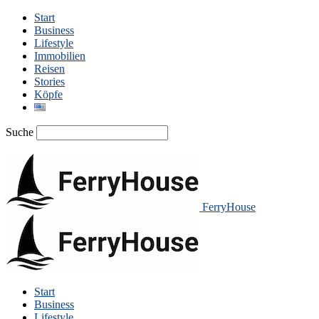
Start
Business
Lifestyle
Immobilien
Reisen
Stories
Köpfe
Suche
FerryHouse
Start
Business
Lifestyle