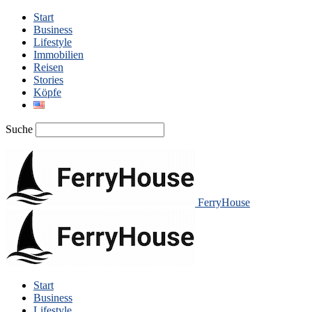
Start
Business
Lifestyle
Immobilien
Reisen
Stories
Köpfe
Suche
FerryHouse
Start
Business
Lifestyle