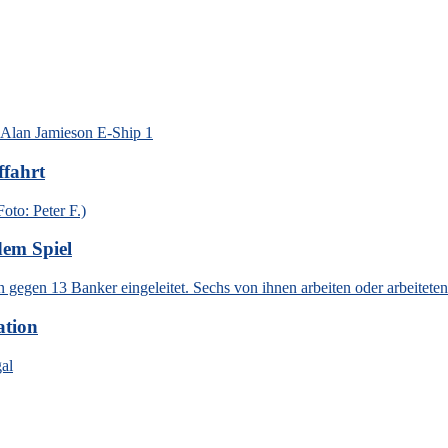
ffahrt
dem Spiel
ation