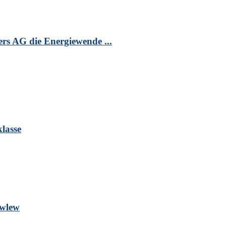
s AG die Energiewende ...
lasse
owlew