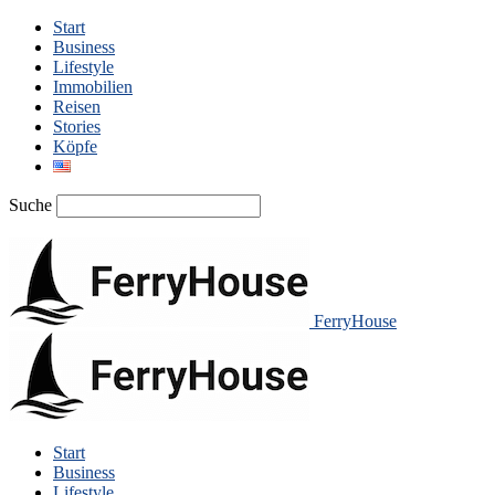
Start
Business
Lifestyle
Immobilien
Reisen
Stories
Köpfe
Suche
FerryHouse
Start
Business
Lifestyle