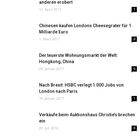
anderen erobert
12. April 2017
1
Chinesen kaufen Londons Cheesegrater für 1
Milliarde Euro
1. März 2017
0
Der teuerste Wohnungsmarkt der Welt:
Hongkong, China
24. Januar 2017
0
Nach Brexit: HSBC verlegt 1.000 Jobs von
London nach Paris
19. Januar 2017
1
Verkäufe beim Auktionshaus Christie’s brechen
ein
20. Juli 2016
0