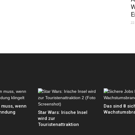
W
E
22
 muss, wenn
Das sind 8 sic
ahndung
Wachstumsbr
Star Wars: Irische Insel
wird zur
Touristenattraktion