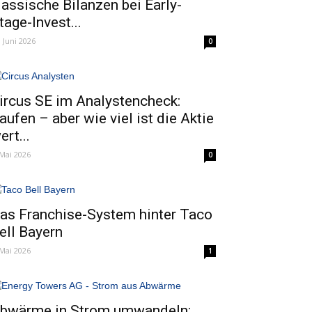
lassische Bilanzen bei Early-
tage-Invest...
. Juni 2026
0
ircus SE im Analystencheck:
aufen – aber wie viel ist die Aktie
ert...
 Mai 2026
0
as Franchise-System hinter Taco
ell Bayern
 Mai 2026
1
bwärme in Strom umwandeln: