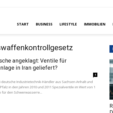
House
START
BUSINESS
LIFESTYLE
IMMOBILIEN
affenkontrollgesetz
sche angeklagt: Ventile für
lage in Iran geliefert?
4
 deutsche Industrietechnik-Händler aus Sachsen-Anhalt und
Pfalz in den Jahren 2010 und 2011 Spezialventile im Wert von 1
ro für den Schwerwasserre...
R
D