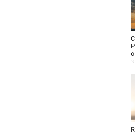
C
P
o
19
R