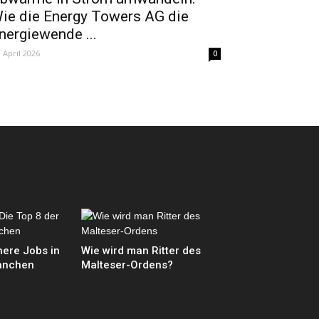
ie die Energy Towers AG die
nergiewende ...
. April 2026
0
here Jobs in
Wie wird man Ritter des
anchen
Malteser-Ordens?