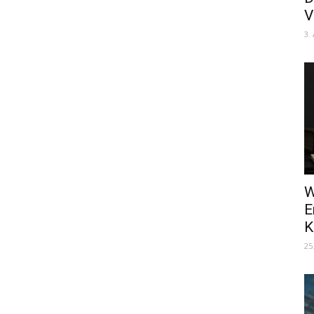
V
3.
W
E
K
25