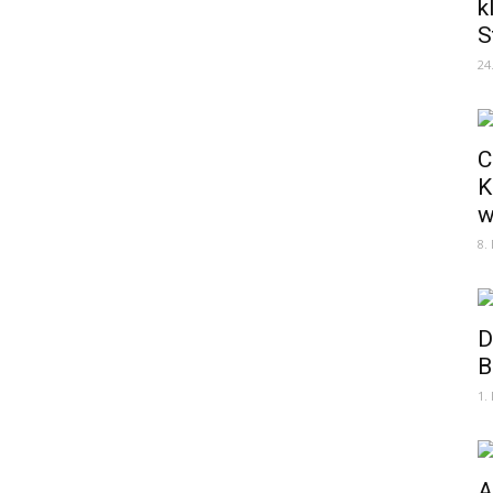
k
S
24
C
K
w
8.
D
B
1.
A