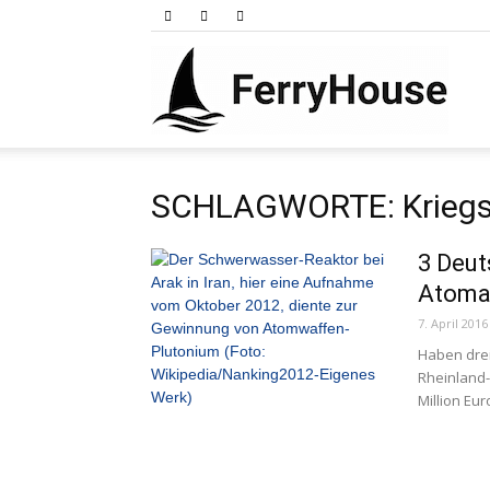
Ferry
SCHLAGWORTE: Kriegsw
3 Deut
Atoman
7. April 2016
Haben drei
Rheinland-
Million Eu