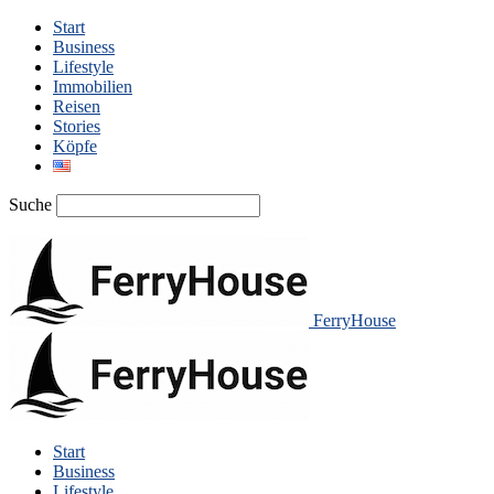
Start
Business
Lifestyle
Immobilien
Reisen
Stories
Köpfe
Suche
FerryHouse
Start
Business
Lifestyle