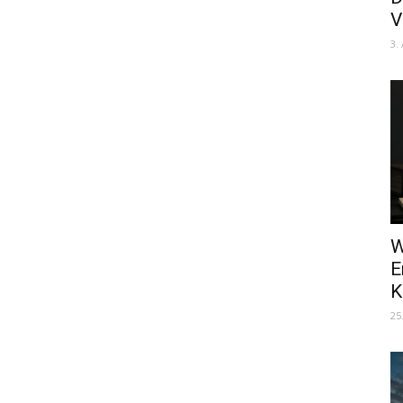
V
3.
W
E
K
25