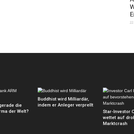
W
E
22
Buddhist wird Milliardär,
indem er Anleger verprellt
gerade die
irma der Welt?
Star-Investor 
wettet auf dr
Marktcrash