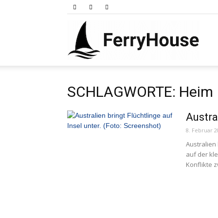
Ferry
SCHLAGWORTE: Heim
Austra
8. Februar 2
Australien
auf der kl
Konflikte z