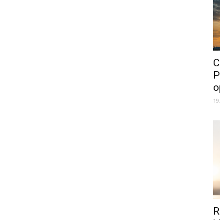
C
P
o
19
R