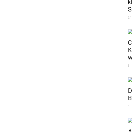
k
S
24
C
K
w
8.
D
B
1.
A