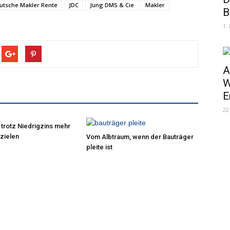
tsche Makler Rente
JDC
Jung DMS & Cie
Makler
B
1.
A
W
E
22
 trotz Niedrigzins mehr
zielen
Vom Albtraum, wenn der Bauträger
pleite ist