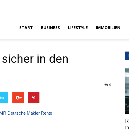
House
START
BUSINESS
LIFESTYLE
IMMOBILIEN
sicher in den
0
ter
R
D