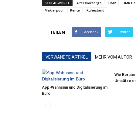
SCHLAGWORTE
Altersvorsorge
DMR
DMR Deu
Maklerpool
Rente
Ruhestand
TEILEN
Facebook
Twitter
VERWANDTE ARTIKEL
MEHR VOM AUTOR
Wie Berater
Umsätze er
App-Wahnsinn und Digitalisierung im
Büro