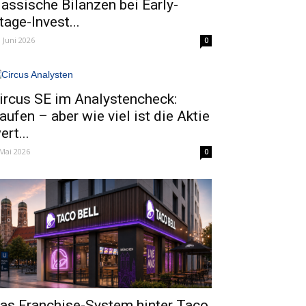
lassische Bilanzen bei Early-
tage-Invest...
. Juni 2026
0
ircus SE im Analystencheck:
aufen – aber wie viel ist die Aktie
ert...
 Mai 2026
0
as Franchise-System hinter Taco