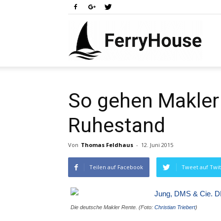
Ferry
So gehen Makler 
Ruhestand
Von
Thomas Feldhaus
-
12. Juni 2015
Teilen auf Facebook
Tweet auf Twit
Die deutsche Makler Rente. (Foto:
Christian Triebert
)