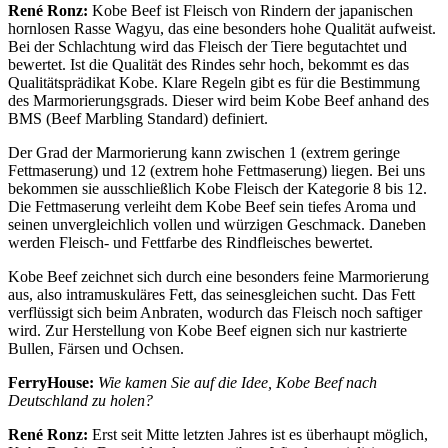
René Ronz:
Kobe Beef ist Fleisch von Rindern der japanischen
hornlosen Rasse Wagyu, das eine besonders hohe Qualität aufweist.
Bei der Schlachtung wird das Fleisch der Tiere begutachtet und
bewertet. Ist die Qualität des Rindes sehr hoch, bekommt es das
Qualitätsprädikat Kobe. Klare Regeln gibt es für die Bestimmung
des Marmorierungsgrads. Dieser wird beim Kobe Beef anhand des
BMS (Beef Marbling Standard) definiert.
Der Grad der Marmorierung kann zwischen 1 (extrem geringe
Fettmaserung) und 12 (extrem hohe Fettmaserung) liegen. Bei uns
bekommen sie ausschließlich Kobe Fleisch der Kategorie 8 bis 12.
Die Fettmaserung verleiht dem Kobe Beef sein tiefes Aroma und
seinen unvergleichlich vollen und würzigen Geschmack. Daneben
werden Fleisch- und Fettfarbe des Rindfleisches bewertet.
Kobe Beef zeichnet sich durch eine besonders feine Marmorierung
aus, also intramuskuläres Fett, das seinesgleichen sucht. Das Fett
verflüssigt sich beim Anbraten, wodurch das Fleisch noch saftiger
wird. Zur Herstellung von Kobe Beef eignen sich nur kastrierte
Bullen, Färsen und Ochsen.
FerryHouse:
Wie kamen Sie auf die Idee, Kobe Beef nach
Deutschland zu holen?
René Ronz:
Erst seit Mitte letzten Jahres ist es überhaupt möglich,