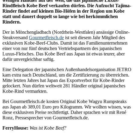
wenigen Händler auf der Welt, die das japanische Luxus-
Rindfleisch Kobe Beef verkaufen dürfen. Die Aufzucht Tajima-
Rinder findet auf kleinen Bio-Höfen in der Region um Kobe
statt und dauert doppelt so lange wie bei herkömmlichen
Rindern.
Der in Mönchengladbach (Nordrhein-Westfalen) ansässige Online-
Steakversand
Gourmetfleisch.de
ist seit diesem Jahr Mitglied des
exklusiven Kobe-Beef-Clubs. Damit ist das Familienunternehmen
einer von nur fünf deutschen Vertriebspartnern des japanischen
Luxus-Fleisches. Das Kobe Beef aus Japan ist etwas teurer, aber
dafür unvergleichbar saftig.
Eine Delegation der japanischen Außenhandelsorganisation JETRO
kam extra nach Deutschland, um die Zertifizierung zu überreichen.
Mitte letzten Jahres hat Japan das Exportverbot für Kobe-Rinder
gelockert. Nun dürfen weltweit 281 Händler original japanisches
Kobe-Rind vermarkten.
Bei Gourmetfleisch.de kosten Original Kobe Wagyu Rumpsteaks
aus Japan ab 389,01 Euro pro Kilogramm. Wir wollten wissen, was
diese exklusiven Preise rechtfertigt. Daher sprachen wir mit René
Ronz, Pressesprecher von Gourmetfleisch.de.
FerryHouse:
Was ist Kobe Beef?