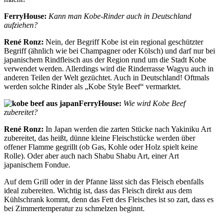
FerryHouse:
Kann man Kobe-Rinder auch in Deutschland
aufziehen?
René Ronz:
Nein, der Begriff Kobe ist ein regional geschützter
Begriff (ähnlich wie bei Champagner oder Kölsch) und darf nur bei
japanischem Rindfleisch aus der Region rund um die Stadt Kobe
verwendet werden. Allerdings wird die Rinderrasse Wagyu auch in
anderen Teilen der Welt gezüchtet. Auch in Deutschland! Oftmals
werden solche Rinder als „Kobe Style Beef“ vermarktet.
FerryHouse:
Wie wird Kobe Beef
zubereitet?
René Ronz:
In Japan werden die zarten Stücke nach Yakiniku Art
zubereitet, das heißt, dünne kleine Fleischstücke werden über
offener Flamme gegrillt (ob Gas, Kohle oder Holz spielt keine
Rolle). Oder aber auch nach Shabu Shabu Art, einer Art
japanischem Fondue.
Auf dem Grill oder in der Pfanne lässt sich das Fleisch ebenfalls
ideal zubereiten. Wichtig ist, dass das Fleisch direkt aus dem
Kühlschrank kommt, denn das Fett des Fleisches ist so zart, dass es
bei Zimmertemperatur zu schmelzen beginnt.