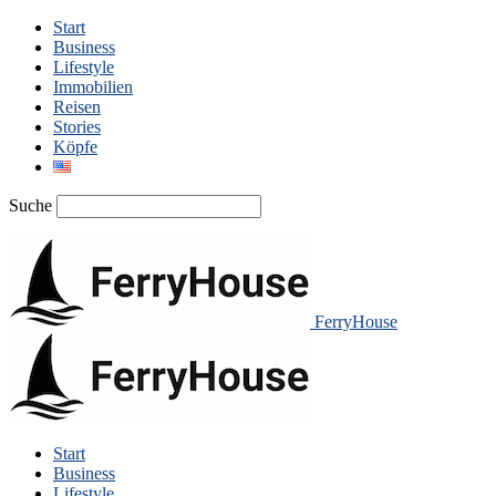
Start
Business
Lifestyle
Immobilien
Reisen
Stories
Köpfe
Suche
FerryHouse
Start
Business
Lifestyle