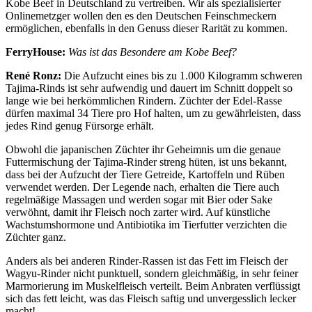
Kobe Beef in Deutschland zu vertreiben. Wir als spezialisierter
Onlinemetzger wollen den es den Deutschen Feinschmeckern
ermöglichen, ebenfalls in den Genuss dieser Rarität zu kommen.
FerryHouse:
Was ist das Besondere am Kobe Beef?
René Ronz:
Die Aufzucht eines bis zu 1.000 Kilogramm schweren
Tajima-Rinds ist sehr aufwendig und dauert im Schnitt doppelt so
lange wie bei herkömmlichen Rindern. Züchter der Edel-Rasse
dürfen maximal 34 Tiere pro Hof halten, um zu gewährleisten, dass
jedes Rind genug Fürsorge erhält.
Obwohl die japanischen Züchter ihr Geheimnis um die genaue
Futtermischung der Tajima-Rinder streng hüten, ist uns bekannt,
dass bei der Aufzucht der Tiere Getreide, Kartoffeln und Rüben
verwendet werden. Der Legende nach, erhalten die Tiere auch
regelmäßige Massagen und werden sogar mit Bier oder Sake
verwöhnt, damit ihr Fleisch noch zarter wird. Auf künstliche
Wachstumshormone und Antibiotika im Tierfutter verzichten die
Züchter ganz.
Anders als bei anderen Rinder-Rassen ist das Fett im Fleisch der
Wagyu-Rinder nicht punktuell, sondern gleichmäßig, in sehr feiner
Marmorierung im Muskelfleisch verteilt. Beim Anbraten verflüssigt
sich das fett leicht, was das Fleisch saftig und unvergesslich lecker
macht!