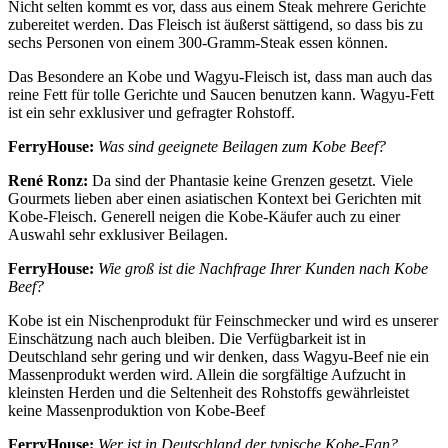
Nicht selten kommt es vor, dass aus einem Steak mehrere Gerichte
zubereitet werden. Das Fleisch ist äußerst sättigend, so dass bis zu
sechs Personen von einem 300-Gramm-Steak essen können.
Das Besondere an Kobe und Wagyu-Fleisch ist, dass man auch das
reine Fett für tolle Gerichte und Saucen benutzen kann. Wagyu-Fett
ist ein sehr exklusiver und gefragter Rohstoff.
FerryHouse:
Was sind geeignete Beilagen zum Kobe Beef?
René Ronz:
Da sind der Phantasie keine Grenzen gesetzt. Viele
Gourmets lieben aber einen asiatischen Kontext bei Gerichten mit
Kobe-Fleisch. Generell neigen die Kobe-Käufer auch zu einer
Auswahl sehr exklusiver Beilagen.
FerryHouse:
Wie groß ist die Nachfrage Ihrer Kunden nach Kobe
Beef?
Kobe ist ein Nischenprodukt für Feinschmecker und wird es unserer
Einschätzung nach auch bleiben. Die Verfügbarkeit ist in
Deutschland sehr gering und wir denken, dass Wagyu-Beef nie ein
Massenprodukt werden wird. Allein die sorgfältige Aufzucht in
kleinsten Herden und die Seltenheit des Rohstoffs gewährleistet
keine Massenproduktion von Kobe-Beef
FerryHouse:
Wer ist in Deutschland der typische Kobe-Fan?