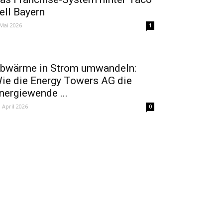
ell Bayern
 Mai 2026
1
bwärme in Strom umwandeln:
ie die Energy Towers AG die
nergiewende ...
. April 2026
0