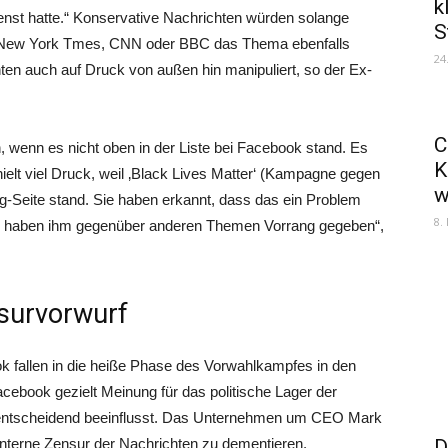
k
enst hatte.“ Konservative Nachrichten würden solange
S
ie New York Tmes, CNN oder BBC das Thema ebenfalls
24
ten auch auf Druck von außen hin manipuliert, so der Ex-
C
, wenn es nicht oben in der Liste bei Facebook stand. Es
K
elt viel Druck, weil ‚Black Lives Matter‘ (Kampagne gegen
w
g-Seite stand. Sie haben erkannt, dass das ein Problem
8.
ie haben ihm gegenüber anderen Themen Vorrang gegeben“,
survorwurf
ok fallen in die heiße Phase des Vorwahlkampfes in den
cebook gezielt Meinung für das politische Lager der
ntscheidend beeinflusst. Das Unternehmen um CEO Mark
 interne Zensur der Nachrichten zu dementieren.
D