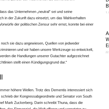
B
ass das Unternehmen „neutral“ sei und seine
1.
ch in der Zukunft dazu einsetzt, um das Wahlverhalten
orwürfe der politischen Zensur sehr ernst, konnte bei einer
A
W
t noch sie dazu angewiesen, Quellen von jedweder
E
kriminieren und wir haben unsere Werkzeuge so entwickelt,
22
g werden die Handlungen unserer Gutachter aufgezeichnet
htlinien stellt einen Kündigungsgrund dar.“
l
immer höhere Wellen. Trotz des Dementis interessiert sich
o schrieb der Kongressabgeordnete und Senator von South
f Mark Zuckerberg. Darin schreibt Thuna, dass die
lten, das Firmenziel „die Welt offener und vernetzter zu