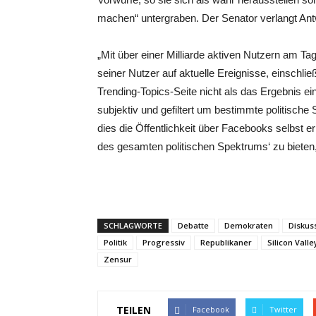
machen“ untergraben. Der Senator verlangt Ant
„Mit über einer Milliarde aktiven Nutzern am T
seiner Nutzer auf aktuelle Ereignisse, einschlie
Trending-Topics-Seite nicht als das Ergebnis ei
subjektiv und gefiltert um bestimmte politische
dies die Öffentlichkeit über Facebooks selbst e
des gesamten politischen Spektrums‘ zu bieten, i
SCHLAGWORTE
Debatte
Demokraten
Diskus
Politik
Progressiv
Republikaner
Silicon Valle
Zensur
TEILEN
Facebook
Twitter