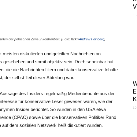
V
3.
en der politischen Zensur konfrontiert. (Foto: flickr/
Andrew Feinberg
)
 meisten diskutierten und geteilten Nachrichten an.
mus geschehen und somit objektiv sein. Doch scheinbar hat
die die Nachrichten filtern und dabei konservative Inhalte
, der selbst Teil dieser Abteilung war.
W
E
h Aussage des Insiders regelmäßig Medienberichte aus der
K
 Interesse für konservative Leser gewesen wären, wie der
25
onymen Insider berichtet. So wurden in den USA etwa
ference (CPAC) sowie über die konservativen Politiker Rand
 auf dem sozialen Netzwerk heiß diskutiert wurden.