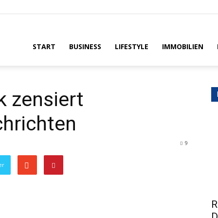
House
START
BUSINESS
LIFESTYLE
IMMOBILIEN
k zensiert
chrichten
9
er
R
D