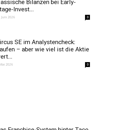
lassische Bilanzen bei Early-
tage-Invest...
. Juni 2026
0
ircus SE im Analystencheck:
aufen – aber wie viel ist die Aktie
ert...
 Mai 2026
0
as Franchise-System hinter Taco