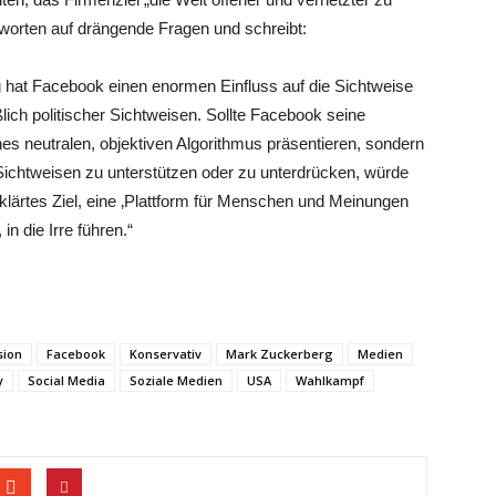
worten auf drängende Fragen und schreibt:
ag hat Facebook einen enormen Einfluss auf die Sichtweise
ßlich politischer Sichtweisen. Sollte Facebook seine
nes neutralen, objektiven Algorithmus präsentieren, sondern
 Sichtweisen zu unterstützen oder zu unterdrücken, würde
rklärtes Ziel, eine ‚Plattform für Menschen und Meinungen
n die Irre führen.“
sion
Facebook
Konservativ
Mark Zuckerberg
Medien
y
Social Media
Soziale Medien
USA
Wahlkampf