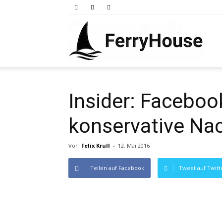
Ferry
Insider: Faceboo
konservative Na
Von
Felix Krull
-
12. Mai 2016
Teilen auf Facebook
Tweet auf Twitt