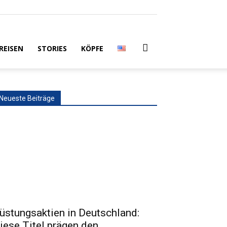
REISEN
STORIES
KÖPFE
Neueste Beiträge
üstungsaktien in Deutschland:
iese Titel prägen den