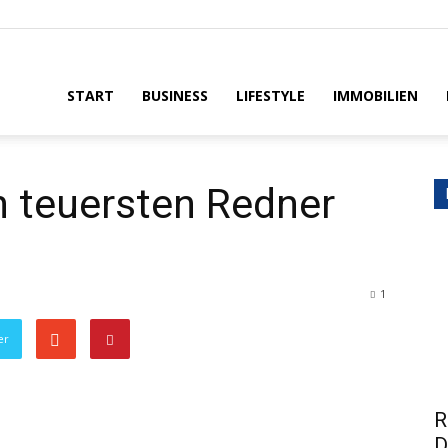
House
START
BUSINESS
LIFESTYLE
IMMOBILIEN
n teuersten Redner
1
er
R
D