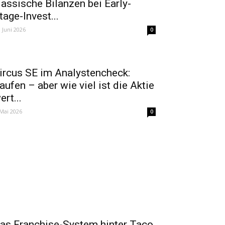
lassische Bilanzen bei Early-
tage-Invest...
. Juni 2026
0
ircus SE im Analystencheck:
aufen – aber wie viel ist die Aktie
ert...
 Mai 2026
0
as Franchise-System hinter Taco