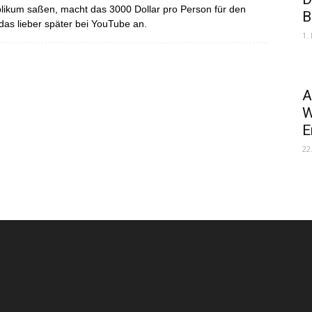
likum saßen, macht das 3000 Dollar pro Person für den
B
das lieber später bei YouTube an.
1.
A
W
E
22