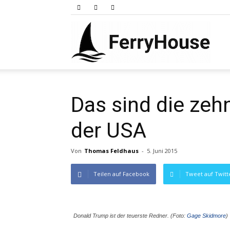
Ferry
Das sind die zeh
der USA
Von
Thomas Feldhaus
-
5. Juni 2015
Teilen auf Facebook
Tweet auf Twitt
Donald Trump ist der teuerste Redner. (Foto:
Gage Skidmore
)