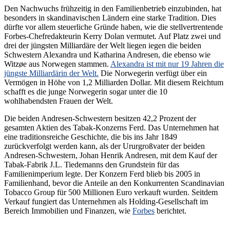
Den Nachwuchs frühzeitig in den Familienbetrieb einzubinden, hat
besonders in skandinavischen Ländern eine starke Tradition. Dies
dürfte vor allem steuerliche Gründe haben, wie die stellvertrentende
Forbes-Chefredakteurin Kerry Dolan vermutet. Auf Platz zwei und
drei der jüngsten Milliardäre der Welt liegen iegen die beiden
Schwestern Alexandra und Katharina Andresen, die ebenso wie
Witzøe aus Norwegen stammen.
Alexandra ist mit nur 19 Jahren die
jüngste Milliardärin der Welt.
Die Norwegerin verfügt über ein
Vermögen in Höhe von 1,2 Milliarden Dollar. Mit diesem Reichtum
schafft es die junge Norwegerin sogar unter die 10
wohlhabendsten Frauen der Welt.
Die beiden Andresen-Schwestern besitzen 42,2 Prozent der
gesamten Aktien des Tabak-Konzerns Ferd. Das Unternehmen hat
eine traditionsreiche Geschichte, die bis ins Jahr 1849
zurückverfolgt werden kann, als der Ururgroßvater der beiden
Andresen-Schwestern, Johan Henrik Andresen, mit dem Kauf der
Tabak-Fabrik J.L. Tiedemanns den Grundstein für das
Familienimperium legte. Der Konzern Ferd blieb bis 2005 in
Familienhand, bevor die Anteile an den Konkurrenten Scandinavian
Tobacco Group für 500 Millionen Euro verkauft wurden. Seitdem
Verkauf fungiert das Unternehmen als Holding-Gesellschaft im
Bereich Immobilien und Finanzen, wie
Forbes
berichtet.