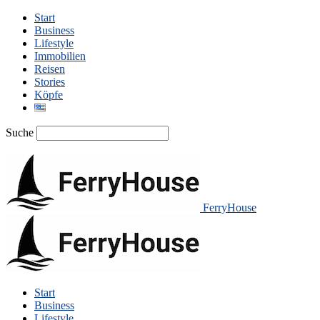
Start
Business
Lifestyle
Immobilien
Reisen
Stories
Köpfe
Suche
FerryHouse
Start
Business
Lifestyle