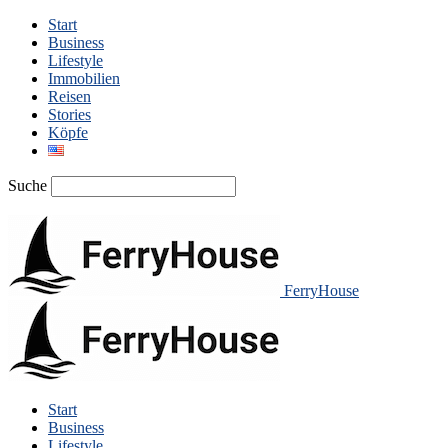
Start
Business
Lifestyle
Immobilien
Reisen
Stories
Köpfe
Suche
FerryHouse
Start
Business
Lifestyle