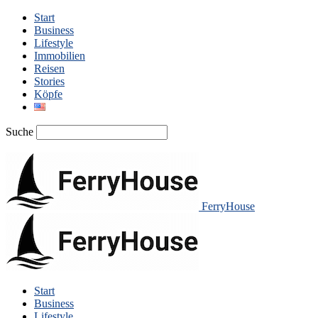
Start
Business
Lifestyle
Immobilien
Reisen
Stories
Köpfe
Suche
FerryHouse
Start
Business
Lifestyle