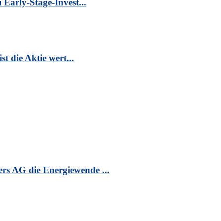
Early-Stage-Invest...
t die Aktie wert...
s AG die Energiewende ...