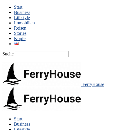
Start
Business
Lifestyle
Immobilien
Reisen
Stories
Köpfe
Suche
FerryHouse
Start
Business
Lifestyle