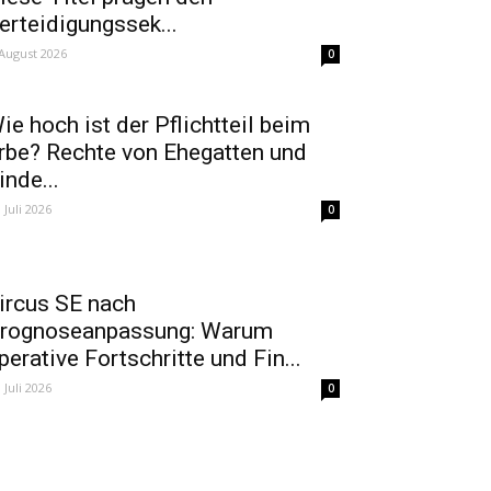
erteidigungssek...
 August 2026
0
ie hoch ist der Pflichtteil beim
rbe? Rechte von Ehegatten und
inde...
. Juli 2026
0
ircus SE nach
rognoseanpassung: Warum
perative Fortschritte und Fin...
. Juli 2026
0