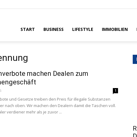
House
START
BUSINESS
LIFESTYLE
IMMOBILIEN
ennung
nverbote machen Dealen zum
nengeschäft
6
1
ote und Gesetze treiben den Preis für illegale Substanzen
er nach oben. Wir machen den Dealern damit die Taschen voll.
er verdiener mehr als je zuvor ...
R
D