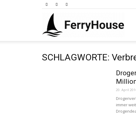
Ferry
SCHLAGWORTE: Verbr
Droge
Millio
20. April 201
Drogenverb
immer weit
Drogendeal