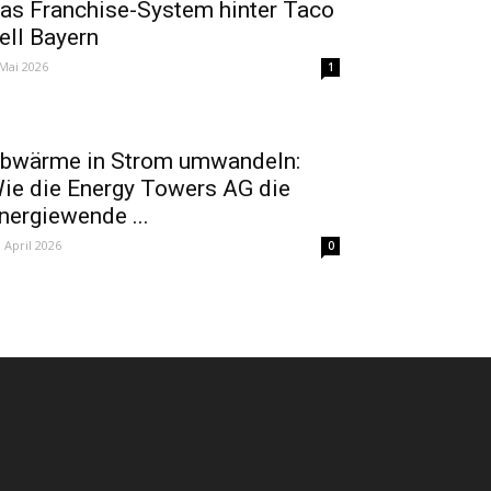
as Franchise-System hinter Taco
ell Bayern
 Mai 2026
1
bwärme in Strom umwandeln:
ie die Energy Towers AG die
nergiewende ...
. April 2026
0