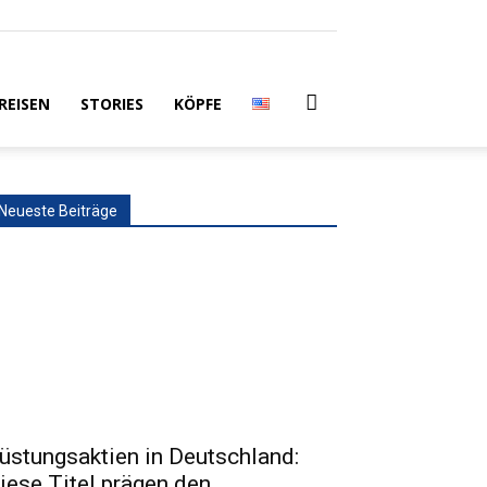
REISEN
STORIES
KÖPFE
Neueste Beiträge
üstungsaktien in Deutschland:
iese Titel prägen den