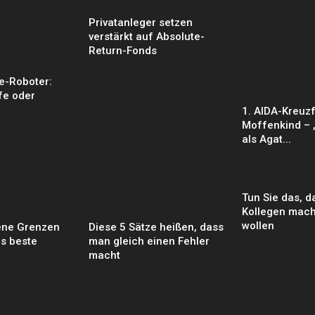
Privatanleger setzen
verstärkt auf Absolute-
Return-Fonds
e-Roboter:
fe oder
1. AIDA-Kreuzf
Moffenkind –
als Agat...
Tun Sie das, d
Kollegen mach
wollen
ene Grenzen
Diese 5 Sätze heißen, dass
s beste
man gleich einen Fehler
macht