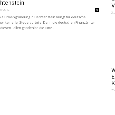
chtenstein
V
er 2012
0
3.
le Firmengründung in Liechtenstein bringt für deutsche
r keinerlei Steuervorteile. Denn die deutschen Finanzämter
diesen Fällen gnadenlos die Hinz...
W
E
K
25