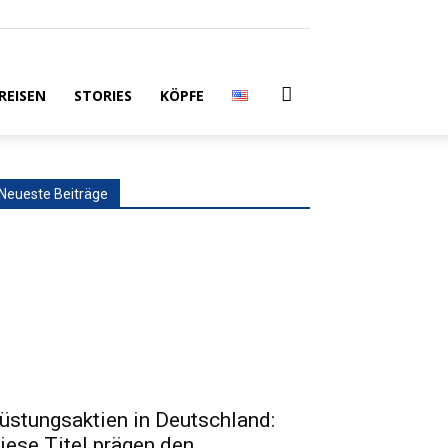
REISEN
STORIES
KÖPFE
Neueste Beiträge
üstungsaktien in Deutschland:
iese Titel prägen den