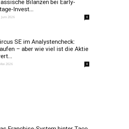
lassische Bilanzen bei Early-
tage-Invest...
. Juni 2026
0
ircus SE im Analystencheck:
aufen – aber wie viel ist die Aktie
ert...
 Mai 2026
0
as Franchise-System hinter Taco