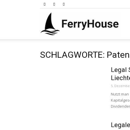
Ferry
SCHLAGWORTE: Paten
Legal 
Liecht
5. Dezembe
Nutzt man 
Kapitalges
Dividenden
Legale