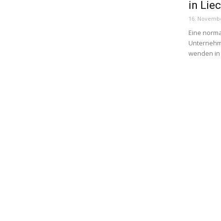
in Lie
16. Novemb
Eine norma
Unternehme
wenden in 