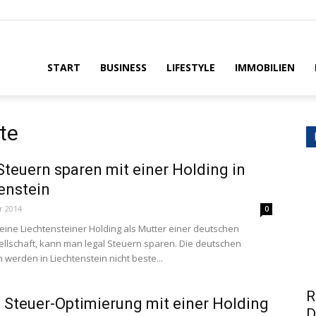
House
START
BUSINESS
LIFESTYLE
IMMOBILIEN
te
Steuern sparen mit einer Holding in
enstein
r 2014
0
eine Liechtensteiner Holding als Mutter einer deutschen
ellschaft, kann man legal Steuern sparen. Die deutschen
 werden in Liechtenstein nicht beste...
R
 Steuer-Optimierung mit einer Holding
D