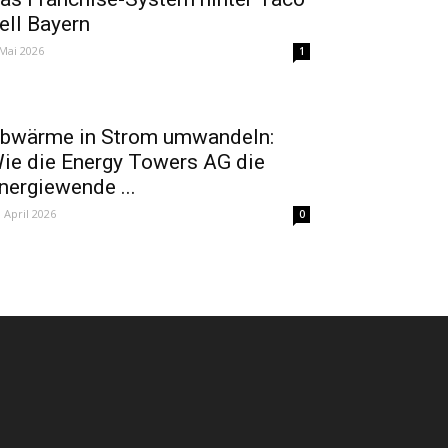
ell Bayern
 Mai 2026
1
bwärme in Strom umwandeln:
ie die Energy Towers AG die
nergiewende ...
. April 2026
0