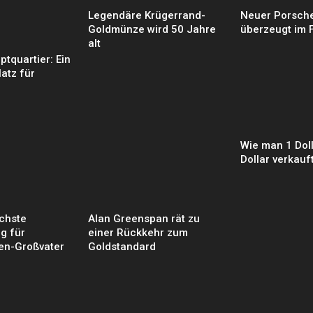
Legendäre Krügerrand-
Neuer Porsch
Goldmünze wird 50 Jahre
überzeugt im 
alt
tquartier: Ein
latz für
Wie man 1 Doll
Dollar verkauf
öchste
Alan Greenspan rät zu
g für
einer Rückkehr zum
n-Großvater
Goldstandard