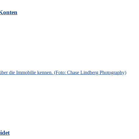
-Konten
idet