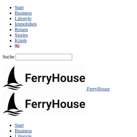
Start
Business
Lifestyle
Immobilien
Reisen
Stories
Köpfe
Suche
FerryHouse
Start
Business
Lifestyle