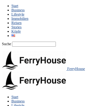
Start
Business
Lifestyle
Immobilien
Reisen
Stories
Köpfe
Suche
FerryHouse
Start
Business
Lifestyle