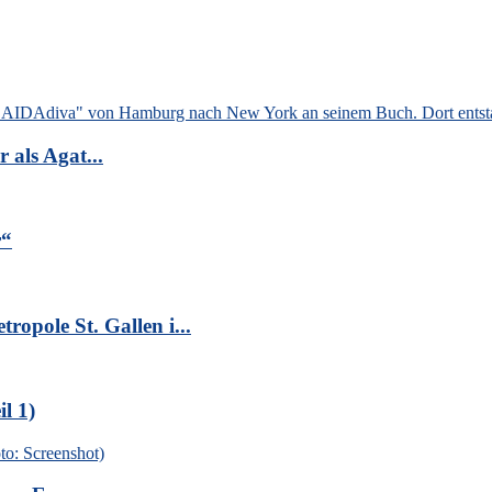
als Agat...
r“
opole St. Gallen i...
l 1)