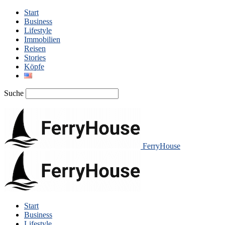
Start
Business
Lifestyle
Immobilien
Reisen
Stories
Köpfe
Suche
FerryHouse
Start
Business
Lifestyle