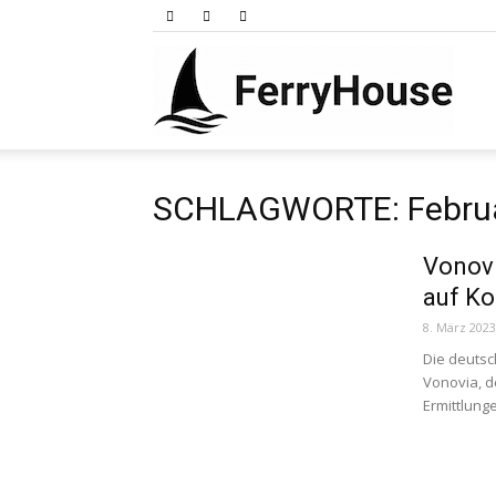
Ferry
SCHLAGWORTE: Febru
Vonovi
auf Kor
8. März 2023
Die deutsc
Vonovia, 
Ermittlung