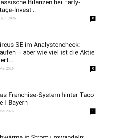
lassische Bilanzen bei Early-
tage-Invest...
. Juni 2026
0
ircus SE im Analystencheck:
aufen – aber wie viel ist die Aktie
ert...
 Mai 2026
0
as Franchise-System hinter Taco
ell Bayern
 Mai 2026
1
bwärme in Strom umwandeln: