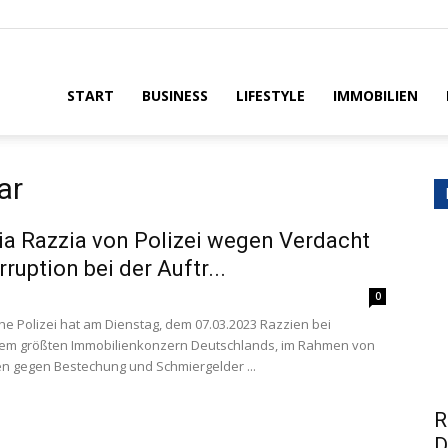
House
START
BUSINESS
LIFESTYLE
IMMOBILIEN
ar
a Razzia von Polizei wegen Verdacht
ruption bei der Auftr...
0
he Polizei hat am Dienstag, dem 07.03.2023 Razzien bei
dem größten Immobilienkonzern Deutschlands, im Rahmen von
en gegen Bestechung und Schmiergelder ...
R
D