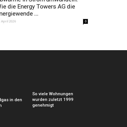
ie die Energy Towers AG die
nergiewende ...
. April 2026
0
So viele Wohnungen
wurden zuletzt 1999
dgas in den
genehmigt
n