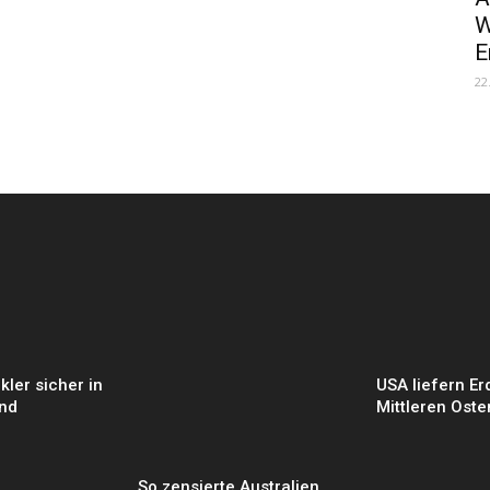
W
E
22
ler sicher in
USA liefern Er
nd
Mittleren Oste
So zensierte Australien