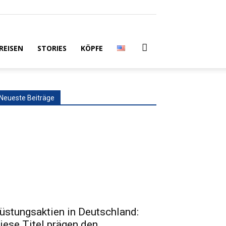
REISEN
STORIES
KÖPFE
Neueste Beiträge
üstungsaktien in Deutschland:
iese Titel prägen den