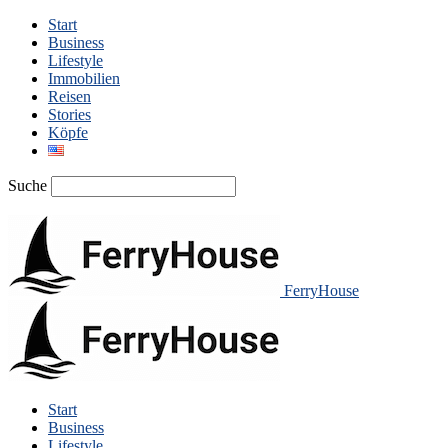
Start
Business
Lifestyle
Immobilien
Reisen
Stories
Köpfe
Suche
FerryHouse
Start
Business
Lifestyle