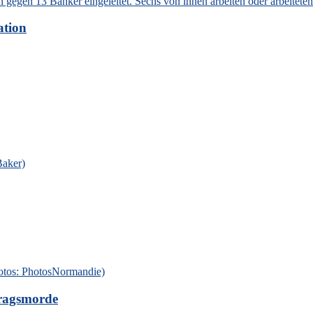
ation
tragsmorde