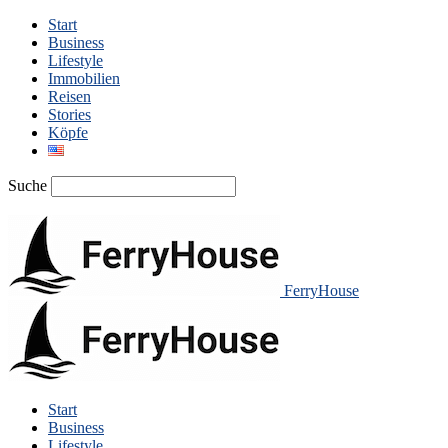
Start
Business
Lifestyle
Immobilien
Reisen
Stories
Köpfe
Suche
FerryHouse
Start
Business
Lifestyle