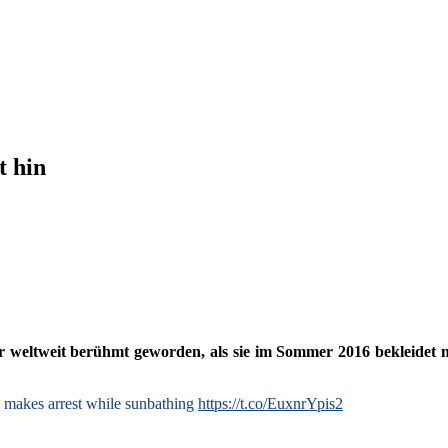
t hin
r weltweit berühmt geworden, als sie im Sommer 2016 bekleidet nur
op makes arrest while sunbathing
https://t.co/EuxnrYpis2