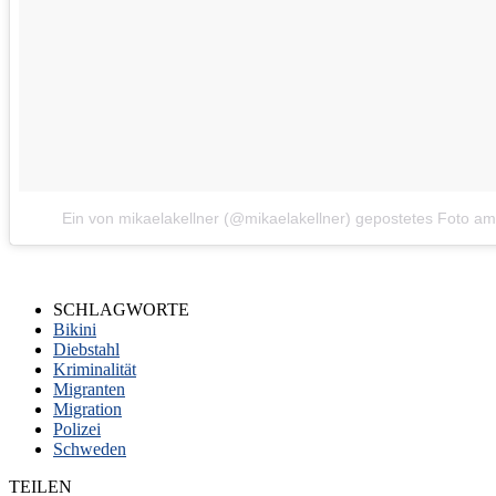
Ein von mikaelakellner (@mikaelakellner) gepostetes Foto
a
SCHLAGWORTE
Bikini
Diebstahl
Kriminalität
Migranten
Migration
Polizei
Schweden
TEILEN