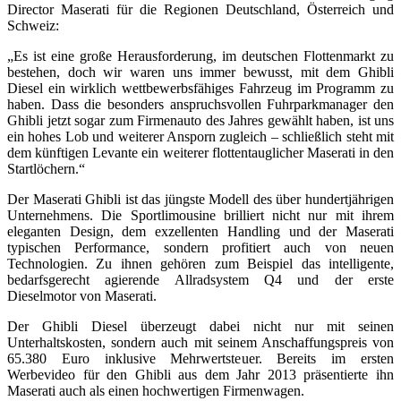
Director Maserati für die Regionen Deutschland, Österreich und
Schweiz:
„Es ist eine große Herausforderung, im deutschen Flottenmarkt zu
bestehen, doch wir waren uns immer bewusst, mit dem Ghibli
Diesel ein wirklich wettbewerbsfähiges Fahrzeug im Programm zu
haben. Dass die besonders anspruchsvollen Fuhrparkmanager den
Ghibli jetzt sogar zum Firmenauto des Jahres gewählt haben, ist uns
ein hohes Lob und weiterer Ansporn zugleich – schließlich steht mit
dem künftigen Levante ein weiterer flottentauglicher Maserati in den
Startlöchern.“
Der Maserati Ghibli ist das jüngste Modell des über hundertjährigen
Unternehmens. Die Sportlimousine brilliert nicht nur mit ihrem
eleganten Design, dem exzellenten Handling und der Maserati
typischen Performance, sondern profitiert auch von neuen
Technologien. Zu ihnen gehören zum Beispiel das intelligente,
bedarfsgerecht agierende Allradsystem Q4 und der erste
Dieselmotor von Maserati.
Der Ghibli Diesel überzeugt dabei nicht nur mit seinen
Unterhaltskosten, sondern auch mit seinem Anschaffungspreis von
65.380 Euro inklusive Mehrwertsteuer. Bereits im ersten
Werbevideo für den Ghibli aus dem Jahr 2013 präsentierte ihn
Maserati auch als einen hochwertigen Firmenwagen.