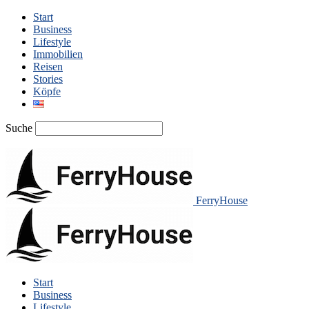
Start
Business
Lifestyle
Immobilien
Reisen
Stories
Köpfe
Suche
FerryHouse
Start
Business
Lifestyle