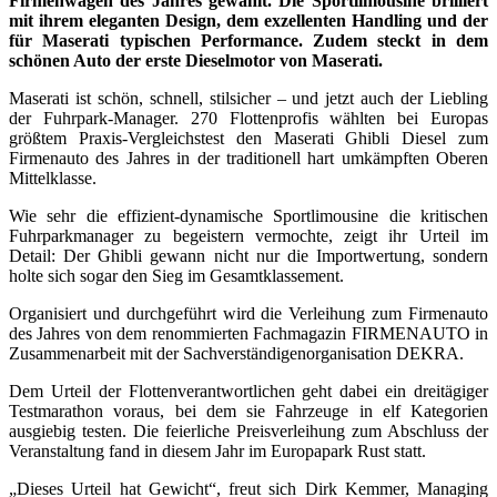
Firmenwagen des Jahres gewählt. Die Sportlimousine brilliert
mit ihrem eleganten Design, dem exzellenten Handling und der
für Maserati typischen Performance. Zudem steckt in dem
schönen Auto der erste Dieselmotor von Maserati.
Maserati ist schön, schnell, stilsicher – und jetzt auch der Liebling
der Fuhrpark-Manager. 270 Flottenprofis wählten bei Europas
größtem Praxis-Vergleichstest den Maserati Ghibli Diesel zum
Firmenauto des Jahres in der traditionell hart umkämpften Oberen
Mittelklasse.
Wie sehr die effizient-dynamische Sportlimousine die kritischen
Fuhrparkmanager zu begeistern vermochte, zeigt ihr Urteil im
Detail: Der Ghibli gewann nicht nur die Importwertung, sondern
holte sich sogar den Sieg im Gesamtklassement.
Organisiert und durchgeführt wird die Verleihung zum Firmenauto
des Jahres von dem renommierten Fachmagazin FIRMENAUTO in
Zusammenarbeit mit der Sachverständigenorganisation DEKRA.
Dem Urteil der Flottenverantwortlichen geht dabei ein dreitägiger
Testmarathon voraus, bei dem sie Fahrzeuge in elf Kategorien
ausgiebig testen. Die feierliche Preisverleihung zum Abschluss der
Veranstaltung fand in diesem Jahr im Europapark Rust statt.
„Dieses Urteil hat Gewicht“, freut sich Dirk Kemmer, Managing