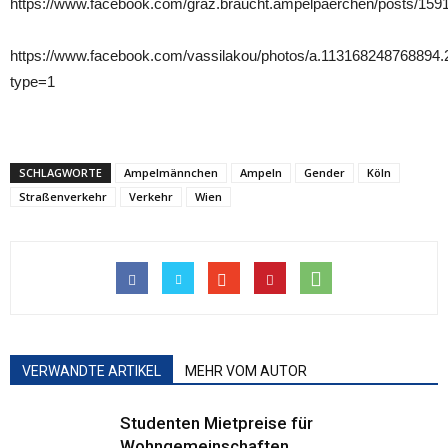
https://www.facebook.com/graz.braucht.ampelpaerchen/posts/15
https://www.facebook.com/vassilakou/photos/a.11316824876889
type=1
SCHLAGWORTE
Ampelmännchen
Ampeln
Gender
Köln
Straßenverkehr
Verkehr
Wien
VERWANDTE ARTIKEL
MEHR VOM AUTOR
Studenten Mietpreise für
Wohngemeinschaften